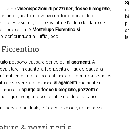
S
fettuiamo
videoispezioni di pozzi neri, fosse biologiche,
d
iorentino. Questo innovativo metodo consente di
b
usione. Possiamo, inoltre, valutare l’entità del danno e
pu
re il problema. A
Montelupo Fiorentino si
se
 edifici industriali, uffici, ecc..
la
 Fiorentino
uito
possono causare pericolosi
allagamenti
. A
lutare, in quanto la fuoriuscita di liquido causa la
 l’ambiente. Inoltre, potresti andare incontro a fastidiosi
iuta a risolvere la questione
allagamenti
, mediante il
diamo allo
spurgo di fosse biologiche, pozzetti e
he i liquidi vengano contenuti e non fuoriescano.
ti un servizio puntuale, efficace e veloce, ad un prezzo
ature & pozzi neri a