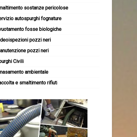
maltimento sostanze pericolose
ervizio autospurghi fognature
vuotamento fosse biologiche
ideoispezioni pozzi neri
anutenzione pozzi neri
urghi Civili
inasamento ambientale
ccolta e smaltimento rifiut
i