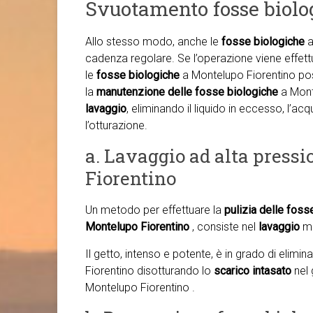
Svuotamento fosse biolo
Allo stesso modo, anche le
fosse biologiche
a
cadenza regolare. Se l’operazione viene effettu
le
fosse biologiche
a Montelupo Fiorentino pos
la
manutenzione delle fosse biologiche
a Mont
lavaggio
, eliminando il liquido in eccesso, l’a
l’otturazione.
a. Lavaggio ad alta press
Fiorentino
Un metodo per effettuare la
pulizia delle foss
Montelupo Fiorentino
, consiste nel
lavaggio
me
Il getto, intenso e potente, è in grado di elimi
Fiorentino disotturando lo
scarico intasato
nel 
Montelupo Fiorentino .