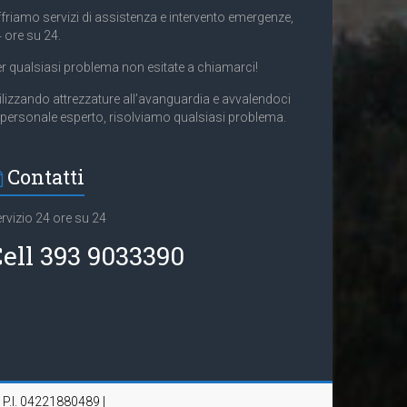
friamo servizi di assistenza e intervento emergenze,
 ore su 24.
r qualsiasi problema non esitate a chiamarci!
ilizzando attrezzature all’avanguardia e avvalendoci
 personale esperto, risolviamo qualsiasi problema.
Contatti
rvizio 24 ore su 24
ell 393 9033390
| P.I. 04221880489 |