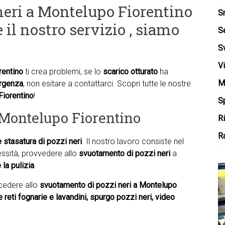
 neri a Montelupo Fiorentino
S
e il nostro servizio , siamo
S
S
V
rentino
ti crea problemi, se lo
scarico otturato
ha
M
rgenza
, non esitare a contattarci. Scopri tutte le nostre
Fiorentino
!
Sp
Montelupo Fiorentino
R
Ra
e
stasatura di pozzi neri
. Il nostro lavoro consiste nel
ecessità, provvedere allo
svuotamento di pozzi neri
a
 la pulizia
.
ocedere allo
svuotamento di pozzi neri a Montelupo
ne reti fognarie e lavandini, spurgo pozzi neri, video