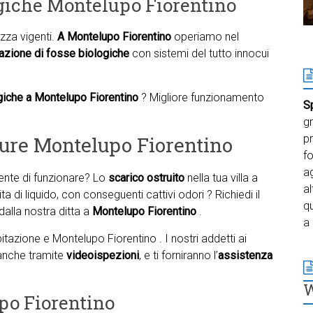
ogiche Montelupo Fiorentino
zza vigenti.
A Montelupo Fiorentino
operiamo nel
azione di fosse biologiche
con sistemi del tutto innocui
giche a Montelupo Fiorentino
? Migliore funzionamento
S
gr
ture Montelupo Fiorentino
pr
f
ag
te di funzionare? Lo
scarico ostruito
nella tua villa a
al
 di liquido, con conseguenti cattivi odori ? Richiedi il
qu
 dalla nostra ditta a
Montelupo Fiorentino
.
a 
tazione e Montelupo Fiorentino . I nostri addetti ai
 anche tramite
videoispezioni
, e ti forniranno l’
assistenza
po Fiorentino