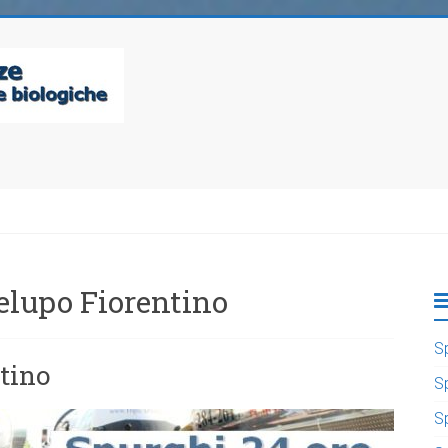
elupo Fiorentino
S
tino
S
S