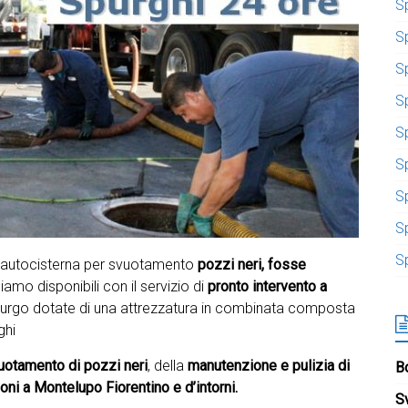
S
S
S
Sp
S
S
S
S
S
n autocisterna per svuotamento
pozzi neri, fosse
iamo disponibili con il servizio di
pronto intervento a
urgo dotate di una attrezzatura in combinata composta
ghi
uotamento di pozzi neri
, della
manutenzione e pulizia di
Bo
ni a Montelupo Fiorentino e d’intorni.
S