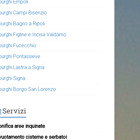
purghi Empoli
purghi Campi Bisenzio
purghi Bagno a Ripoli
urghi Figline e Incisa Valdarno
purghi Fucecchio
purghi Pontassieve
purghi Lastra a Signa
purghi Signa
purghi Borgo San Lorenzo
Servizi
nifica aree inquinate
vuotamento cisterne e serbatoi