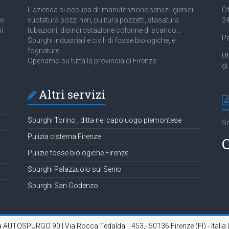
L’azienda si occupa di: manutenzione servizi igienici,
Of
 e
vuotatura pozzi neri, pulitura pozzetti, stasatura
24
i.
tubazioni, disincrostazione colonne di scarico…
Pe
Spurghi industriali e civili di fosse biologiche, e
fognature.
Ut
Operiamo su tutta la provincia di Firenze.
di
Altri servizi
Spurghi Torino , ditta nel capoluogo piemontese
Se
Pulizia cisterna Firenze
C
Pulizie fosse biologiche Firenze
Spurghi Palazzuolo sul Senio
Spurghi San Godenzo
da AUTOSPURGO 90 | Via Rocca Tedalda , 453,- 50136 Firenze (FI) - Italia 