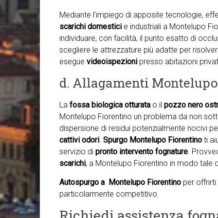
Mediante l’impiego di apposite tecnologie, ef
scarichi domestici
e industriali a Montelupo F
individuare, con facilità, il punto esatto di occl
scegliere le attrezzature più adatte per risolve
esegue
videoispezioni
presso abitazioni private,
d. Allagamenti Montelupo
La
fossa biologica otturata
o il
pozzo nero ostr
Montelupo Fiorentino un problema da non sottova
dispersione di residui potenzialmente nocivi per
cattivi odori
.
Spurgo Montelupo Fiorentino
ti a
servizio di
pronto intervento fognature
. Provve
scarichi
, a Montelupo Fiorentino in modo tale c
Autospurgo a Montelupo Fiorentino
per offrir
particolarmente competitivo.
Richiedi assistenza fogn