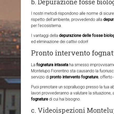
b. Depurazione fosse biol
I nostri metodi rispondono alle norme di sicure
rispetto dell’ambiente, provvedendo alla
depur
per l’ecosistema.
I vantaggi della
depurazione delle fosse biolo
ed eliminazione dei cattivi odori!
Pronto intervento fogna
La
fognatura intasata
ha smesso improvvisamen
Montelupo Fiorentino sta causando la fuoriuscita
servizio di
pronto intervento fognature
, offerto
Puoi prenotare un sopralluogo presso la tua abi
lavori provvederanno a valutare la situazione,
fognature
di cui hai bisogno.
c. Videoispezioni Montelu