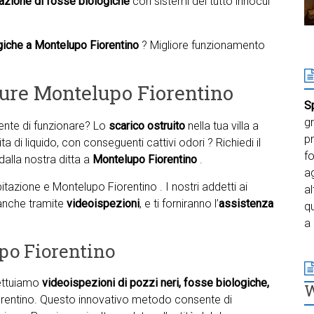
azione di fosse biologiche
con sistemi del tutto innocui
giche a Montelupo Fiorentino
? Migliore funzionamento
ture Montelupo Fiorentino
S
gr
te di funzionare? Lo
scarico ostruito
nella tua villa a
pr
 di liquido, con conseguenti cattivi odori ? Richiedi il
f
 dalla nostra ditta a
Montelupo Fiorentino
.
ag
tazione e Montelupo Fiorentino . I nostri addetti ai
al
 anche tramite
videoispezioni
, e ti forniranno l’
assistenza
qu
a 
po Fiorentino
fettuiamo
videoispezioni di pozzi neri, fosse biologiche,
iorentino. Questo innovativo metodo consente di