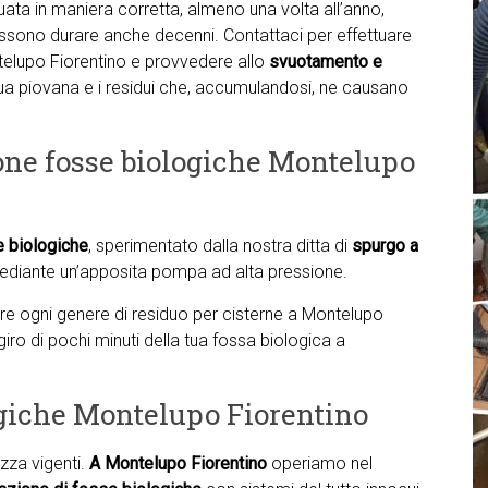
ata in maniera corretta, almeno una volta all’anno,
sono durare anche decenni. Contattaci per effettuare
elupo Fiorentino e provvedere allo
svuotamento e
cqua piovana e i residui che, accumulandosi, ne causano
ione fosse biologiche Montelupo
e biologiche
, sperimentato dalla nostra ditta di
spurgo a
diante un’apposita pompa ad alta pressione.
nare ogni genere di residuo per cisterne a Montelupo
giro di pochi minuti della tua fossa biologica a
ogiche Montelupo Fiorentino
zza vigenti.
A Montelupo Fiorentino
operiamo nel