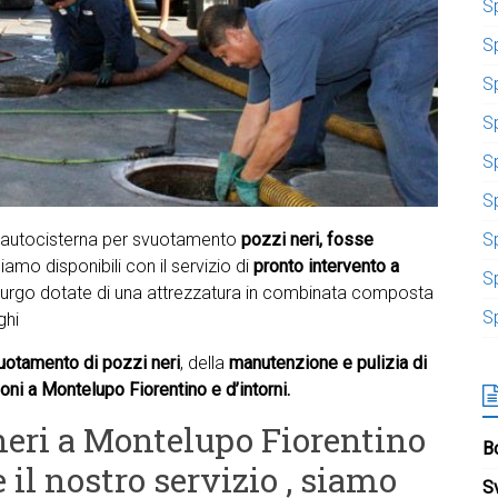
S
S
S
Sp
S
S
n autocisterna per svuotamento
pozzi neri, fosse
S
iamo disponibili con il servizio di
pronto intervento a
S
urgo dotate di una attrezzatura in combinata composta
S
ghi
uotamento di pozzi neri
, della
manutenzione e pulizia di
ni a Montelupo Fiorentino e d’intorni.
 neri a Montelupo Fiorentino
Bo
e il nostro servizio , siamo
S