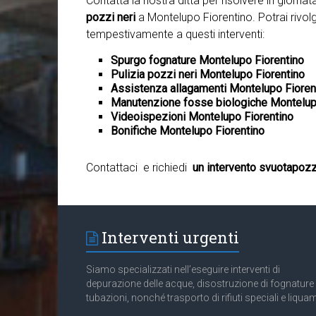
Contatta la nostra ditta per risolvere in giorna
pozzi neri
a Montelupo Fiorentino. Potrai rivolg
tempestivamente a questi interventi:
Spurgo fognature Montelupo Fiorentino
Pulizia pozzi neri Montelupo Fiorentino
Assistenza allagamenti Montelupo Fioren
Manutenzione fosse biologiche Montelup
Videoispezioni Montelupo Fiorentino
Bonifiche Montelupo Fiorentino
Contattaci e richiedi
un intervento svuotapozz
Interventi urgenti
Siamo specializzati nell’eseguire interventi di
depurazione delle acque, disostruzione di fognature
tubazioni, nonché trasporto di rifiuti speciali e liquam