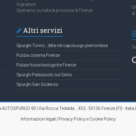
fognature.
Ut
Operiamo su tutta la provincia di Firenze.
di
Altri servizi
Spurghi Torino , ditta nel capoluogo piemontese
Se
Pulizia cisterna Firenze
C
Pulizie fosse biologiche Firenze
Spurghi Palazzuolo sul Senio
Spurghi San Godenzo
da AUTOSPURGO 90 | Via Rocca Tedalda , 453,- 50136 Firenze (FI) - Italia 
Informazioni legali | Privacy Policy e Cookie Policy