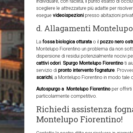
individuare, con facilità, il punto esatto di occl
scegliere le attrezzature più adatte per risolve
esegue
videoispezioni
presso abitazioni private,
d. Allagamenti Montelupo
La
fossa biologica otturata
o il
pozzo nero ostr
Montelupo Fiorentino un problema da non sottova
dispersione di residui potenzialmente nocivi per
cattivi odori
.
Spurgo Montelupo Fiorentino
ti a
servizio di
pronto intervento fognature
. Provve
scarichi
, a Montelupo Fiorentino in modo tale c
Autospurgo a Montelupo Fiorentino
per offrir
particolarmente competitivo.
Richiedi assistenza fogn
Montelupo Fiorentino!