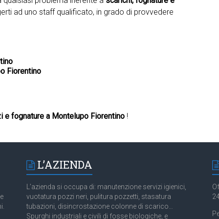
ta qualsiasi problema inerente a
scarichi, fognature e
erti ad uno staff qualificato, in grado di provvedere
tino
o Fiorentino
i e fognature a Montelupo Fiorentino
!
L’AZIENDA
L’azienda si occupa di: manutenzione servizi igienici,
Of
 e
vuotatura pozzi neri, pulitura pozzetti, stasatura
24
i.
tubazioni, disincrostazione colonne di scarico…
Pe
Spurghi industriali e civili di fosse biologiche, e