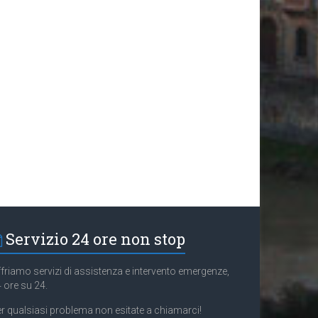
Servizio 24 ore non stop
friamo servizi di assistenza e intervento emergenze,
 ore su 24.
r qualsiasi problema non esitate a chiamarci!