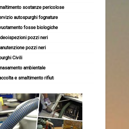
maltimento sostanze pericolose
ervizio autospurghi fognature
vuotamento fosse biologiche
ideoispezioni pozzi neri
anutenzione pozzi neri
urghi Civili
inasamento ambientale
ccolta e smaltimento rifiut
i