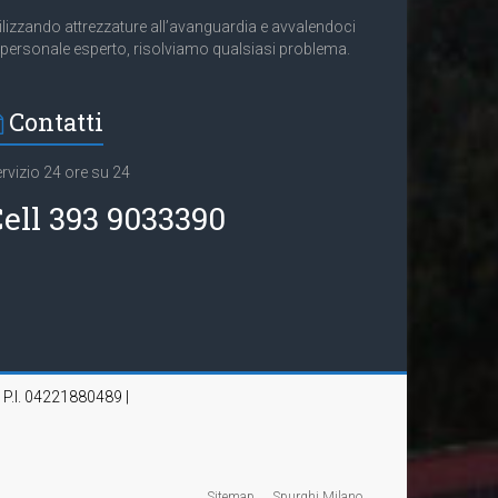
ilizzando attrezzature all’avanguardia e avvalendoci
 personale esperto, risolviamo qualsiasi problema.
Contatti
rvizio 24 ore su 24
ell 393 9033390
| P.I. 04221880489 |
Sitemap
Spurghi Milano