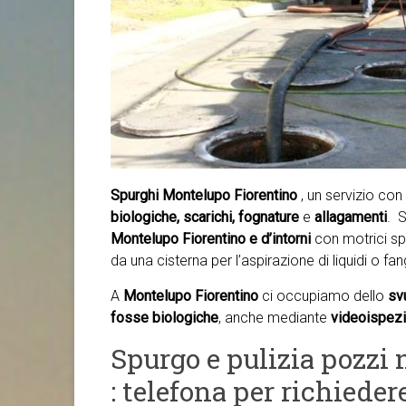
Spurghi Montelupo Fiorentino
, un servizio co
biologiche, scarichi, fognature
e
allagamenti
. S
Montelupo Fiorentino e d’intorni
con motrici sp
da una cisterna per l’aspirazione di liquidi o fan
A
Montelupo Fiorentino
ci occupiamo dello
sv
fosse biologiche
, anche mediante
videoispezio
Spurgo e pulizia pozzi
: telefona per richieder