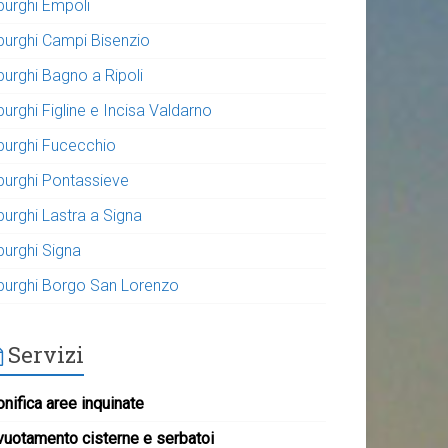
purghi Empoli
purghi Campi Bisenzio
purghi Bagno a Ripoli
urghi Figline e Incisa Valdarno
purghi Fucecchio
purghi Pontassieve
purghi Lastra a Signa
purghi Signa
purghi Borgo San Lorenzo
Servizi
nifica aree inquinate
vuotamento cisterne e serbatoi