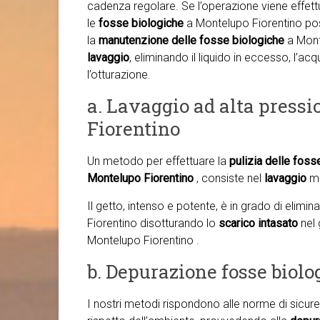
cadenza regolare. Se l’operazione viene effettu
le
fosse biologiche
a Montelupo Fiorentino pos
la
manutenzione delle fosse biologiche
a Mont
lavaggio
, eliminando il liquido in eccesso, l’a
l’otturazione.
a. Lavaggio ad alta press
Fiorentino
Un metodo per effettuare la
pulizia delle foss
Montelupo Fiorentino
, consiste nel
lavaggio
me
Il getto, intenso e potente, è in grado di elimi
Fiorentino disotturando lo
scarico intasato
nel 
Montelupo Fiorentino .
b. Depurazione fosse biol
I nostri metodi rispondono alle norme di sicure