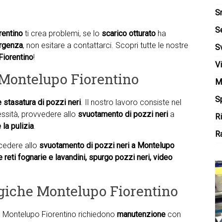
S
S
rentino
ti crea problemi, se lo
scarico otturato
ha
rgenza
, non esitare a contattarci. Scopri tutte le nostre
S
Fiorentino
!
V
Montelupo Fiorentino
M
Sp
e
stasatura di pozzi neri
. Il nostro lavoro consiste nel
ecessità, provvedere allo
svuotamento di pozzi neri
a
R
 la pulizia
.
Ra
ocedere allo
svuotamento di pozzi neri a Montelupo
ne reti fognarie e lavandini, spurgo pozzi neri, video
giche Montelupo Fiorentino
 Montelupo Fiorentino richiedono
manutenzione
con