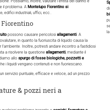
usione. Possiamo, inoltre, valutare l’entità del danno e
S
re il problema. A
Montelupo Fiorentino si
d
 edifici industriali, uffici, ecc..
b
pu
 Fiorentino
se
la
uito
possono causare pericolosi
allagamenti
. A
lutare, in quanto la fuoriuscita di liquido causa la
 l’ambiente. Inoltre, potresti andare incontro a fastidiosi
iuta a risolvere la questione
allagamenti
, mediante il
diamo allo
spurgo di fosse biologiche, pozzetti e
he i liquidi vengano contenuti e non fuoriescano.
ti un servizio puntuale, efficace e veloce, ad un prezzo
ature & pozzi neri a