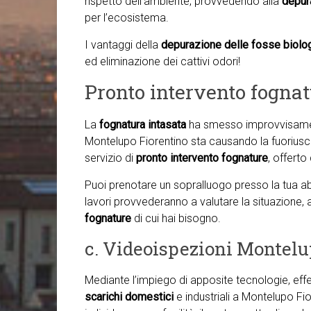
rispetto dell’ambiente, provvedendo alla
depur
per l’ecosistema.
I vantaggi della
depurazione delle fosse biolo
ed eliminazione dei cattivi odori!
Pronto intervento fogna
La
fognatura intasata
ha smesso improvvisamen
Montelupo Fiorentino sta causando la fuoriuscita
servizio di
pronto intervento fognature
, offerto
Puoi prenotare un sopralluogo presso la tua abi
lavori provvederanno a valutare la situazione,
fognature
di cui hai bisogno.
c. Videoispezioni Montelu
Mediante l’impiego di apposite tecnologie, ef
scarichi domestici
e industriali a Montelupo F