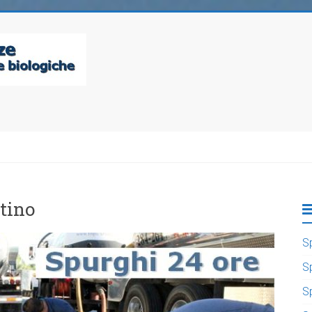
tino
S
S
S