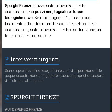
Spurghi Firenze
utilizza sistemi avanzati per la
disotturazione di
pozzi neri
,
fognature
,
fosse
biologiche
e
wc
. Se il tuo bagno si è intasato puoi
finalmente affidarti a mani di esperti nel settore delle
disotturazioni, sistemi avanzati per la disotturazione, un
team di esperti nel settore.
Interventi urgenti
Siamo specializzati nell’eseguire interventi di depurazione delle
acque, disostruzione di fognature e tubazioni, nonché trasporto
di rifiuti speciali e liquami.
SPURGHI FIRENZE
AUTOSPURGO FIRENZE