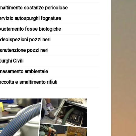
maltimento sostanze pericolose
ervizio autospurghi fognature
vuotamento fosse biologiche
ideoispezioni pozzi neri
anutenzione pozzi neri
urghi Civili
inasamento ambientale
ccolta e smaltimento rifiut
i