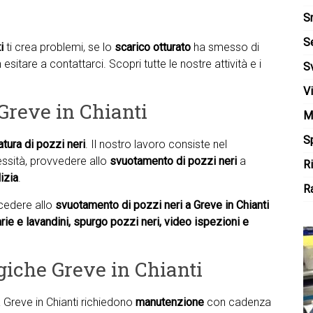
S
S
i
ti crea problemi, se lo
scarico otturato
ha smesso di
n esitare a contattarci. Scopri tutte le nostre attività e i
S
V
Greve in Chianti
M
Sp
tura di pozzi neri
. Il nostro lavoro consiste nel
ecessità, provvedere allo
svuotamento di pozzi neri
a
R
izia
.
Ra
ocedere allo
svuotamento di pozzi neri a Greve in Chianti
narie e lavandini, spurgo pozzi neri, video ispezioni e
giche Greve in Chianti
 Greve in Chianti richiedono
manutenzione
con cadenza