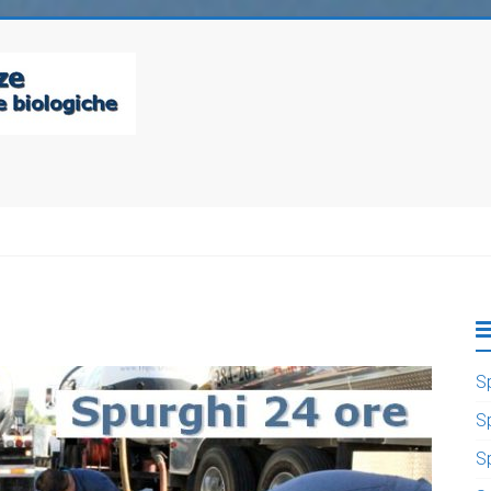
S
S
S