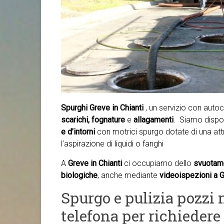
Spurghi Greve in Chianti
, un servizio con aut
scarichi, fognature
e
allagamenti
. Siamo disponi
e d’intorni
con motrici spurgo dotate di una at
l’aspirazione di liquidi o fanghi
A
Greve in Chianti
ci occupiamo dello
svuotame
biologiche
, anche mediante
videoispezioni a Gr
Spurgo e pulizia pozzi n
telefona per richiedere 