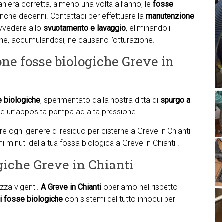
aniera corretta, almeno una volta all’anno, le
fosse
nche decenni. Contattaci per effettuare la
manutenzione
ovvedere allo
svuotamento e lavaggio
, eliminando il
 che, accumulandosi, ne causano l’otturazione.
one fosse biologiche Greve in
e biologiche
, sperimentato dalla nostra ditta di
spurgo a
e un’apposita pompa ad alta pressione.
are ogni genere di residuo per cisterne a Greve in Chianti
hi minuti della tua fossa biologica a Greve in Chianti .
giche Greve in Chianti
zza vigenti.
A Greve in Chianti
operiamo nel rispetto
i fosse biologiche
con sistemi del tutto innocui per