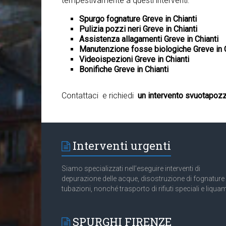
tempestivamente a questi interventi:
Spurgo fognature Greve in Chianti
Pulizia pozzi neri Greve in Chianti
Assistenza allagamenti Greve in Chianti
Manutenzione fosse biologiche Greve in C
Videoispezioni Greve in Chianti
Bonifiche Greve in Chianti
Contattaci e richiedi
un intervento svuotapozzi
Interventi urgenti
Siamo specializzati nell’eseguire interventi di
depurazione delle acque, disostruzione di fognature
tubazioni, nonché trasporto di rifiuti speciali e liquam
SPURGHI FIRENZE