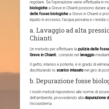
regolare. Se l’operazione viene effettuata in m
biologiche
a Greve in Chianti possono durare a
delle fosse biologiche
a Greve in Chianti e pr
liquido in eccesso, l’acqua piovana e i residui
a. Lavaggio ad alta pressi
Chianti
Un metodo per effettuare la
pulizia delle foss
Greve in Chianti
, consiste nel
lavaggio
mediant
Il getto, intenso e potente, è in grado di elimin
disotturando lo
scarico intasato
nel giro di poc
b. Depurazione fosse biolo
I nostri metodi rispondono alle norme di sicure
dell’ambiente, provvedendo alla
depurazione d
l’ecosistema.