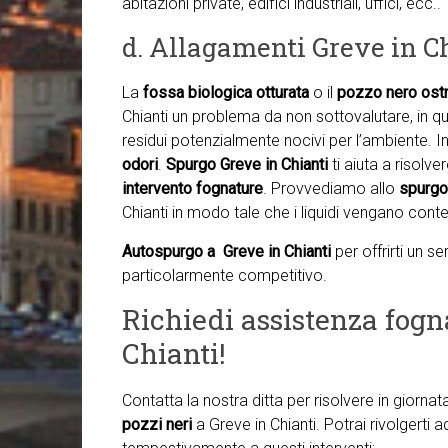
abitazioni private, edifici industriali, uffici, ecc..
d. Allagamenti Greve in C
La
fossa biologica otturata
o il
pozzo nero ostr
Chianti un problema da non sottovalutare, in qua
residui potenzialmente nocivi per l’ambiente. In
odori
.
Spurgo Greve in Chianti
ti aiuta a risolv
intervento fognature
. Provvediamo allo
spurgo 
Chianti in modo tale che i liquidi vengano cont
Autospurgo a Greve in Chianti
per offrirti un s
particolarmente competitivo.
Richiedi assistenza fogn
Chianti!
Contatta la nostra ditta per risolvere in giorna
pozzi neri
a Greve in Chianti. Potrai rivolgerti 