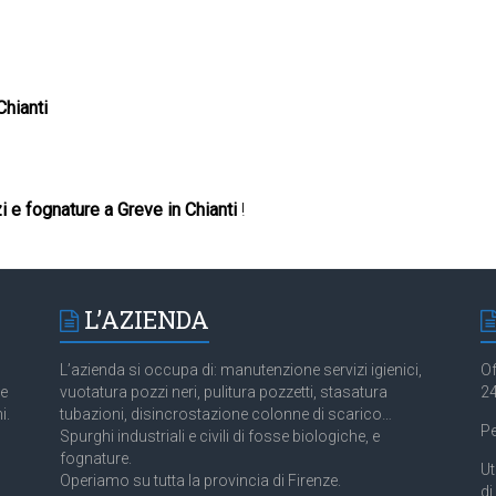
hianti
 e fognature a Greve in Chianti
!
L’AZIENDA
L’azienda si occupa di: manutenzione servizi igienici,
Of
 e
vuotatura pozzi neri, pulitura pozzetti, stasatura
24
i.
tubazioni, disincrostazione colonne di scarico…
Pe
Spurghi industriali e civili di fosse biologiche, e
fognature.
Ut
Operiamo su tutta la provincia di Firenze.
di