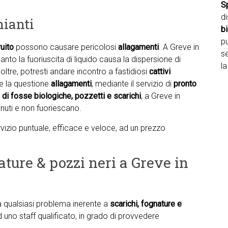
S
d
hianti
b
pu
uito
possono causare pericolosi
allagamenti
. A Greve in
se
nto la fuoriuscita di liquido causa la dispersione di
la
oltre, potresti andare incontro a fastidiosi
cattivi
ere la questione
allagamenti
, mediante il servizio di
pronto
di fosse biologiche, pozzetti e scarichi
, a Greve in
enuti e non fuoriescano.
ervizio puntuale, efficace e veloce, ad un prezzo
ature & pozzi neri a Greve in
ta qualsiasi problema inerente a
scarichi, fognature e
ad uno staff qualificato, in grado di provvedere