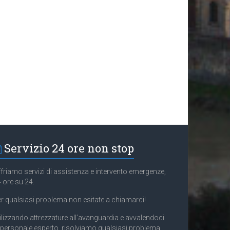
Servizio 24 ore non stop
friamo servizi di assistenza e intervento emergenze,
 ore su 24.
r qualsiasi problema non esitate a chiamarci!
ilizzando attrezzature all’avanguardia e avvalendoci
 personale esperto, risolviamo qualsiasi problema.