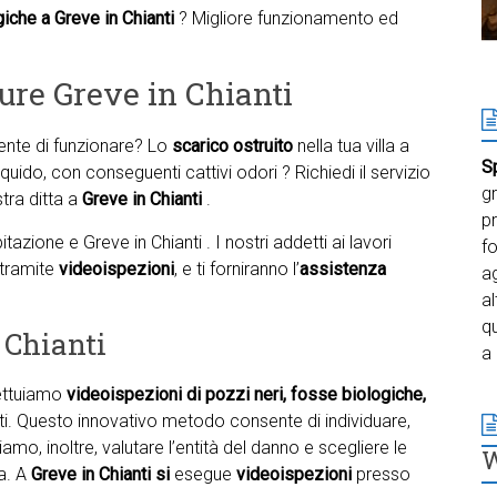
iche a Greve in Chianti
? Migliore funzionamento ed
ure Greve in Chianti
te di funzionare? Lo
scarico ostruito
nella tua villa a
S
iquido, con conseguenti cattivi odori ? Richiedi il servizio
gr
stra ditta a
Greve in Chianti
.
pr
azione e Greve in Chianti . I nostri addetti ai lavori
f
 tramite
videoispezioni
, e ti forniranno l’
assistenza
ag
al
qu
 Chianti
a 
fettuiamo
videoispezioni di pozzi neri, fosse biologiche,
anti. Questo innovativo metodo consente di individuare,
iamo, inoltre, valutare l’entità del danno e scegliere le
ma. A
Greve in Chianti si
esegue
videoispezioni
presso