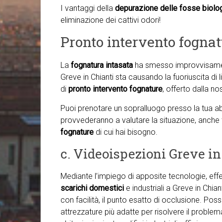
I vantaggi della
depurazione delle fosse biolog
eliminazione dei cattivi odori!
Pronto intervento fognat
La
fognatura intasata
ha smesso improvvisamen
Greve in Chianti sta causando la fuoriuscita di l
di
pronto intervento fognature
, offerto dalla no
Puoi prenotare un sopralluogo presso la tua abit
provvederanno a valutare la situazione, anche
fognature
di cui hai bisogno.
c. Videoispezioni Greve in
Mediante l’impiego di apposite tecnologie, ef
scarichi domestici
e industriali a Greve in Chi
con facilità, il punto esatto di occlusione. Poss
attrezzature più adatte per risolvere il proble