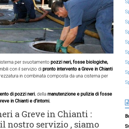
S
S
S
Sp
S
S
ocisterna per svuotamento
pozzi neri, fosse biologiche,
S
bili con il servizio di
pronto intervento a
Greve in Chianti
S
trezzatura in combinata composta da una cisterna per
S
nto di pozzi neri
, della
manutenzione e pulizia di fosse
eve in Chianti e d’intorni.
eri a Greve in Chianti :
Bo
il nostro servizio , siamo
S