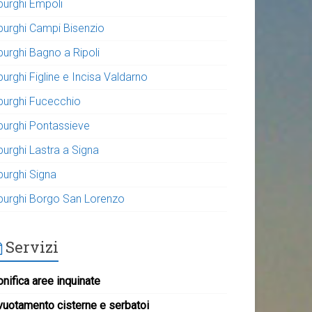
purghi Empoli
purghi Campi Bisenzio
purghi Bagno a Ripoli
urghi Figline e Incisa Valdarno
purghi Fucecchio
purghi Pontassieve
purghi Lastra a Signa
purghi Signa
purghi Borgo San Lorenzo
Servizi
nifica aree inquinate
vuotamento cisterne e serbatoi