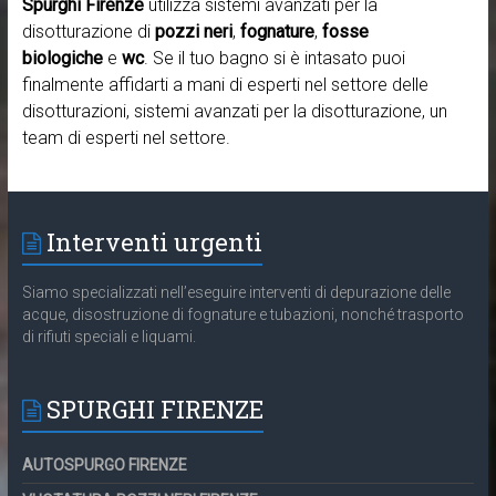
Spurghi Firenze
utilizza sistemi avanzati per la
disotturazione di
pozzi neri
,
fognature
,
fosse
biologiche
e
wc
. Se il tuo bagno si è intasato puoi
finalmente affidarti a mani di esperti nel settore delle
disotturazioni, sistemi avanzati per la disotturazione, un
team di esperti nel settore.
Interventi urgenti
Siamo specializzati nell’eseguire interventi di depurazione delle
acque, disostruzione di fognature e tubazioni, nonché trasporto
di rifiuti speciali e liquami.
SPURGHI FIRENZE
AUTOSPURGO FIRENZE