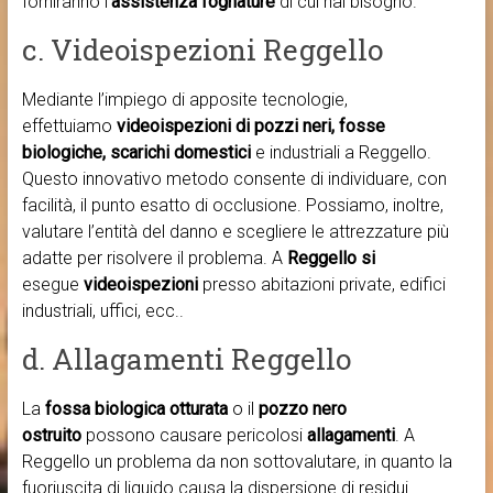
forniranno l’
assistenza fognature
di cui hai bisogno.
c. Videoispezioni Reggello
Mediante l’impiego di apposite tecnologie,
effettuiamo
videoispezioni di pozzi neri, fosse
biologiche, scarichi domestici
e industriali a Reggello.
Questo innovativo metodo consente di individuare, con
facilità, il punto esatto di occlusione. Possiamo, inoltre,
valutare l’entità del danno e scegliere le attrezzature più
adatte per risolvere il problema. A
Reggello si
esegue
videoispezioni
presso abitazioni private, edifici
industriali, uffici, ecc..
d. Allagamenti Reggello
La
fossa biologica otturata
o il
pozzo nero
ostruito
possono causare pericolosi
allagamenti
. A
Reggello un problema da non sottovalutare, in quanto la
fuoriuscita di liquido causa la dispersione di residui