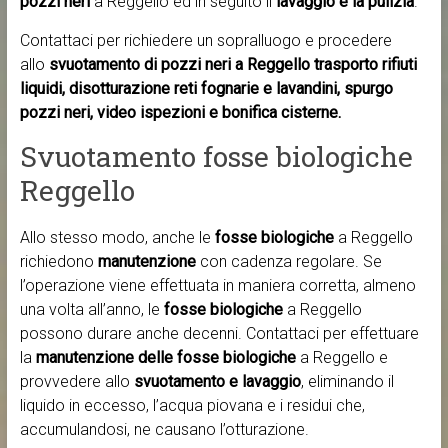
pozzi neri
a Reggello ed in seguito il
lavaggio e la pulizia
.
Contattaci per richiedere un sopralluogo e procedere
allo
svuotamento di pozzi neri a Reggello trasporto rifiuti
liquidi, disotturazione reti fognarie e lavandini, spurgo
pozzi neri, video ispezioni e bonifica cisterne.
Svuotamento fosse biologiche
Reggello
Allo stesso modo, anche le
fosse biologiche
a Reggello
richiedono
manutenzione
con cadenza regolare. Se
l’operazione viene effettuata in maniera corretta, almeno
una volta all’anno, le
fosse biologiche
a Reggello
possono durare anche decenni. Contattaci per effettuare
la
manutenzione delle fosse biologiche
a Reggello e
provvedere allo
svuotamento e lavaggio
, eliminando il
liquido in eccesso, l’acqua piovana e i residui che,
accumulandosi, ne causano l’otturazione.