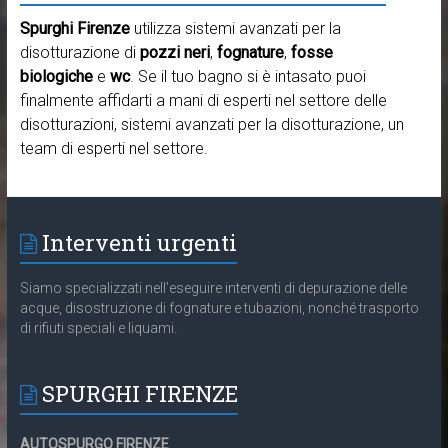
Spurghi Firenze
utilizza sistemi avanzati per la
disotturazione di
pozzi neri
,
fognature
,
fosse
biologiche
e
wc
. Se il tuo bagno si è intasato puoi
finalmente affidarti a mani di esperti nel settore delle
disotturazioni, sistemi avanzati per la disotturazione, un
team di esperti nel settore.
Interventi urgenti
Siamo specializzati nell’eseguire interventi di depurazione delle
acque, disostruzione di fognature e tubazioni, nonché trasporto
di rifiuti speciali e liquami.
SPURGHI FIRENZE
AUTOSPURGO FIRENZE