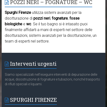
POZZI NERI – FOGNATURE – WC
Spurghi Firenze
utilizza sistemi avanzati per la
disotturazione di
pozzi neri
,
fognature
,
fosse
biologiche
e
wc
. Se il tuo bagno si è intasato puoi
finalmente affidarti a mani di esperti nel settore delle
disotturazioni, sistemi avanzati per la disotturazione, un
team di esperti nel settore.
Interventi urgenti
Siamo specializzati nell’eseguire interventi di depurazione delle
acque, disostruzione di fognature e tubazioni, nonché trasporto
di rifiuti speciali e liquami.
SPURGHI FIRENZE