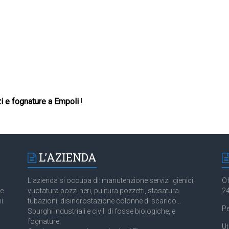
i e fognature a Empoli
!
L’AZIENDA
L’azienda si occupa di: manutenzione servizi igienici,
Of
 e
vuotatura pozzi neri, pulitura pozzetti, stasatura
24
i.
tubazioni, disincrostazione colonne di scarico…
Pe
Spurghi industriali e civili di fosse biologiche, e
fognature.
Ut