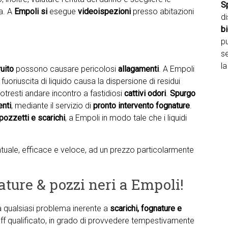
S
ma. A
Empoli si
esegue
videoispezioni
presso abitazioni
d
b
pu
se
la
uito
possono causare pericolosi
allagamenti
. A Empoli
uoriuscita di liquido causa la dispersione di residui
otresti andare incontro a fastidiosi
cattivi odori
.
Spurgo
enti
, mediante il servizio di
pronto intervento fognature
.
pozzetti e scarichi
, a Empoli in modo tale che i liquidi
puntuale, efficace e veloce, ad un prezzo particolarmente
ature & pozzi neri a Empoli!
ta qualsiasi problema inerente a
scarichi, fognature e
taff qualificato, in grado di provvedere tempestivamente