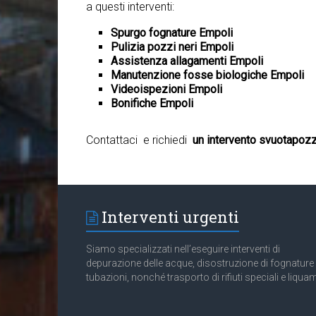
a questi interventi:
Spurgo fognature Empoli
Pulizia pozzi neri Empoli
Assistenza allagamenti Empoli
Manutenzione fosse biologiche Empoli
Videoispezioni Empoli
Bonifiche Empoli
Contattaci e richiedi
un intervento svuotapozz
Interventi urgenti
Siamo specializzati nell’eseguire interventi di
depurazione delle acque, disostruzione di fognature
tubazioni, nonché trasporto di rifiuti speciali e liquam