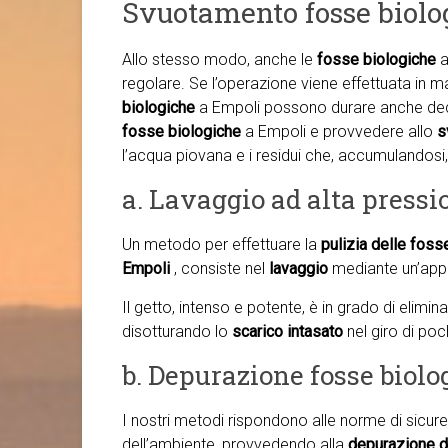
Svuotamento fosse biolo
Allo stesso modo, anche le
fosse biologiche
a
regolare. Se l’operazione viene effettuata in m
biologiche
a Empoli possono durare anche dece
fosse biologiche
a Empoli e provvedere allo
s
l’acqua piovana e i residui che, accumulandosi,
a. Lavaggio ad alta pressi
Un metodo per effettuare la
pulizia delle foss
Empoli
, consiste nel
lavaggio
mediante un’app
Il getto, intenso e potente, è in grado di elimi
disotturando lo
scarico intasato
nel giro di poc
b. Depurazione fosse biol
I nostri metodi rispondono alle norme di sicure
dell’ambiente, provvedendo alla
depurazione d