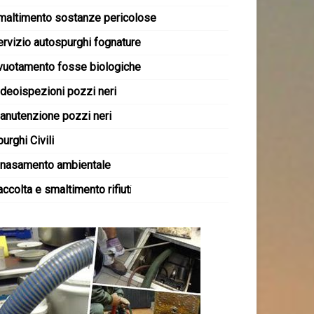
maltimento sostanze pericolose
ervizio autospurghi fognature
vuotamento fosse biologiche
ideoispezioni pozzi neri
anutenzione pozzi neri
urghi Civili
inasamento ambientale
ccolta e smaltimento rifiut
i