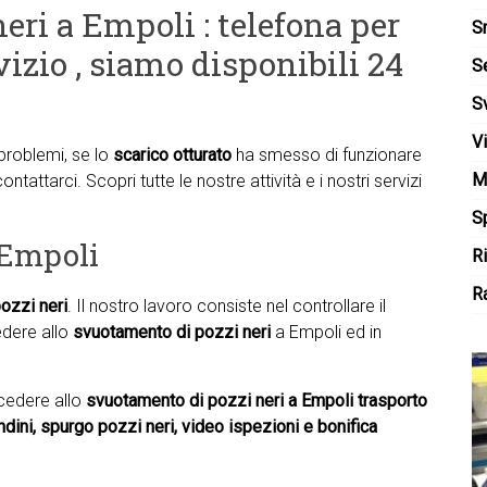
neri a Empoli : telefona per
S
vizio , siamo disponibili 24
S
S
V
 problemi, se lo
scarico otturato
ha smesso di funzionare
M
ontattarci. Scopri tutte le nostre attività e i nostri servizi
Sp
 Empoli
R
Ra
pozzi neri
. Il nostro lavoro consiste nel controllare il
vedere allo
svuotamento di pozzi neri
a Empoli ed in
ocedere allo
svuotamento di pozzi neri a Empoli trasporto
vandini, spurgo pozzi neri, video ispezioni e bonifica