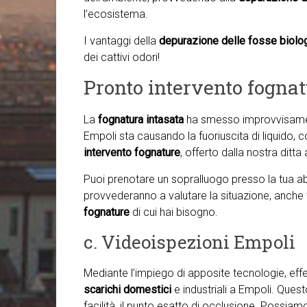
l’ecosistema.
I vantaggi della
depurazione delle fosse biolo
dei cattivi odori!
Pronto intervento fogna
La
fognatura intasata
ha smesso improvvisamen
Empoli sta causando la fuoriuscita di liquido, co
intervento fognature
, offerto dalla nostra ditta
Puoi prenotare un sopralluogo presso la tua abit
provvederanno a valutare la situazione, anche
fognature
di cui hai bisogno.
c. Videoispezioni Empoli
Mediante l’impiego di apposite tecnologie, ef
scarichi domestici
e industriali a Empoli. Ques
facilità, il punto esatto di occlusione. Possiamo,