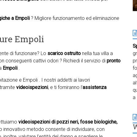
giche a Empoli
? Migliore funzionamento ed eliminazione
ture Empoli
S
te di funzionare? Lo
scarico ostruito
nella tua villa a
gr
n conseguenti cattivi odori ? Richiedi il servizio di
pronto
pr
 a
Empoli
.
f
ag
azione e Empoli . I nostri addetti ai lavori
al
 tramite
videoispezioni
, e ti forniranno l’
assistenza
qu
a 
fettuiamo
videoispezioni di pozzi neri, fosse biologiche,
to innovativo metodo consente di individuare, con
 inoltre, valutare l’entità del danno e scegliere le