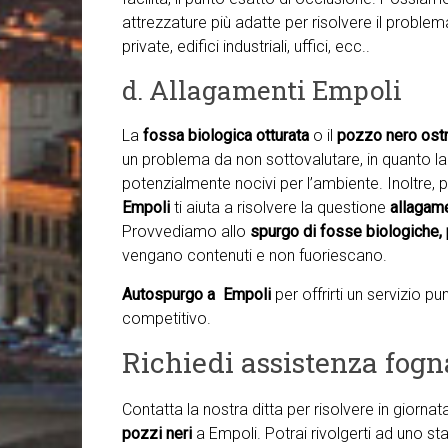
attrezzature più adatte per risolvere il proble
private, edifici industriali, uffici, ecc..
d. Allagamenti Empoli
La
fossa biologica otturata
o il
pozzo nero ostr
un problema da non sottovalutare, in quanto la f
potenzialmente nocivi per l’ambiente. Inoltre, p
Empoli
ti aiuta a risolvere la questione
allagam
Provvediamo allo
spurgo di fosse biologiche, 
vengano contenuti e non fuoriescano.
Autospurgo a Empoli
per offrirti un servizio 
competitivo.
Richiedi assistenza fogn
Contatta la nostra ditta per risolvere in giorna
pozzi neri
a Empoli. Potrai rivolgerti ad uno s