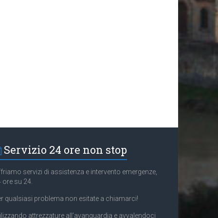
Servizio 24 ore non stop
friamo servizi di assistenza e intervento emergenze,
 ore su 24.
r qualsiasi problema non esitate a chiamarci!
ilizzando attrezzature all’avanguardia e avvalendoci