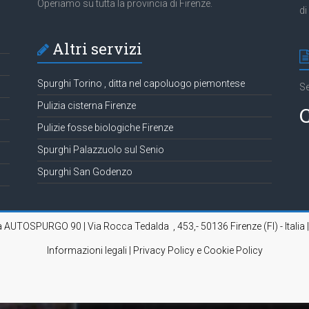
Operiamo su tutta la provincia di Firenze.
di
Altri servizi
Spurghi Torino , ditta nel capoluogo piemontese
Se
Pulizia cisterna Firenze
C
Pulizie fosse biologiche Firenze
Spurghi Palazzuolo sul Senio
Spurghi San Godenzo
da AUTOSPURGO 90 | Via Rocca Tedalda , 453,- 50136 Firenze (FI) - Italia 
Informazioni legali | Privacy Policy e Cookie Policy