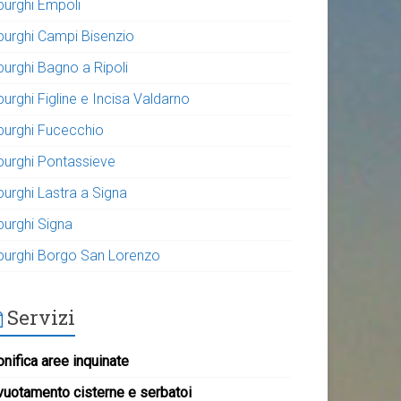
purghi Empoli
purghi Campi Bisenzio
purghi Bagno a Ripoli
urghi Figline e Incisa Valdarno
purghi Fucecchio
purghi Pontassieve
purghi Lastra a Signa
purghi Signa
purghi Borgo San Lorenzo
Servizi
nifica aree inquinate
vuotamento cisterne e serbatoi