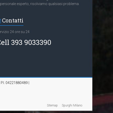
 personale esperto, risolviamo qualsiasi problema.
Contatti
rvizio 24 ore su 24
ell 393 9033390
| P.I. 04221880489 |
Sitemap
Spurghi Milano