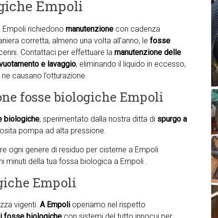
giche Empoli
 Empoli richiedono
manutenzione
con cadenza
aniera corretta, almeno una volta all’anno, le
fosse
nni. Contattaci per effettuare la
manutenzione delle
vuotamento e lavaggio
, eliminando il liquido in eccesso,
 ne causano l’otturazione.
one fosse biologiche Empoli
e biologiche
, sperimentato dalla nostra ditta di
spurgo a
osita pompa ad alta pressione.
nare ogni genere di residuo per cisterne a Empoli
hi minuti della tua fossa biologica a Empoli .
ogiche Empoli
zza vigenti.
A Empoli
operiamo nel rispetto
i fosse biologiche
con sistemi del tutto innocui per