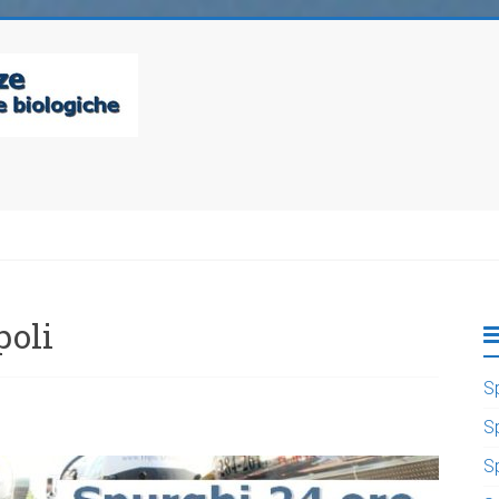
oli
S
S
S