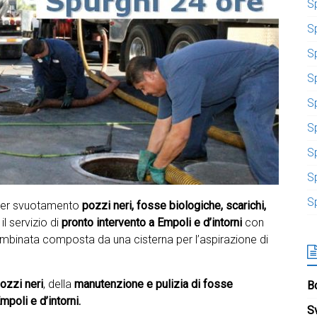
S
S
S
Sp
S
S
S
S
S
a per svuotamento
pozzi neri, fosse biologiche, scarichi,
il servizio di
pronto intervento a
Empoli e d’intorni
con
ombinata composta da una cisterna per l’aspirazione di
ozzi neri
, della
manutenzione e pulizia di fosse
Bo
poli e d’intorni.
S