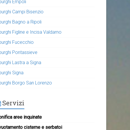
purghi Empoli
purghi Campi Bisenzio
purghi Bagno a Ripoli
urghi Figline e Incisa Valdarno
purghi Fucecchio
purghi Pontassieve
purghi Lastra a Signa
purghi Signa
purghi Borgo San Lorenzo
Servizi
nifica aree inquinate
vuotamento cisterne e serbatoi