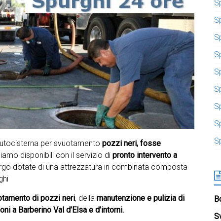
S
S
S
Sp
S
S
S
S
S
 autocisterna per svuotamento
pozzi neri, fosse
iamo disponibili con il servizio di
pronto intervento a
rgo dotate di una attrezzatura in combinata composta
ghi
tamento di pozzi neri
, della
manutenzione e pulizia di
Bo
ni a Barberino Val d’Elsa e d’intorni.
S