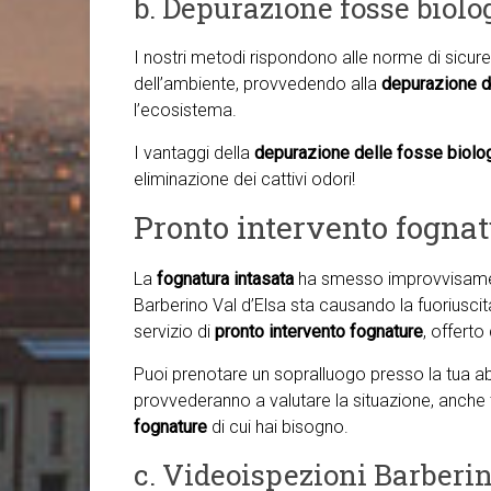
b. Depurazione fosse biolo
I nostri metodi rispondono alle norme di sicure
dell’ambiente, provvedendo alla
depurazione d
l’ecosistema.
I vantaggi della
depurazione delle fosse biolog
eliminazione dei cattivi odori!
Pronto intervento fognat
La
fognatura intasata
ha smesso improvvisamen
Barberino Val d’Elsa sta causando la fuoriuscita 
servizio di
pronto intervento fognature
, offerto
Puoi prenotare un sopralluogo presso la tua abit
provvederanno a valutare la situazione, anche
fognature
di cui hai bisogno.
c. Videoispezioni Barberin