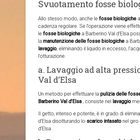
Svuotamento fosse biolo
Allo stesso modo, anche le
fosse biologiche
a
cadenza regolare. Se l’operazione viene effettu
le
fosse biologiche
a Barberino Val d’Elsa pos
la
manutenzione delle fosse biologiche
a Barb
lavaggio
, eliminando il liquido in eccesso, l’a
l’otturazione.
a. Lavaggio ad alta pressi
Val d’Elsa
Un metodo per effettuare la
pulizia delle foss
Barberino Val d’Elsa
, consiste nel
lavaggio
med
Il getto, intenso e potente, è in grado di elimi
d’Elsa disotturando lo
scarico intasato
nel giro
d’Elsa .