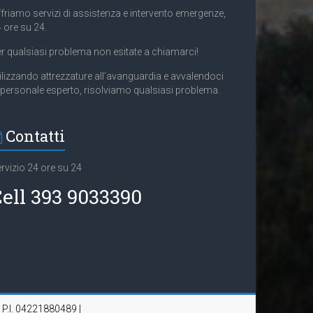
friamo servizi di assistenza e intervento emergenze,
 ore su 24.
r qualsiasi problema non esitate a chiamarci!
ilizzando attrezzature all’avanguardia e avvalendoci
 personale esperto, risolviamo qualsiasi problema.
Contatti
rvizio 24 ore su 24
ell 393 9033390
| P.I. 04221880489 |