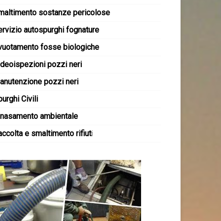
maltimento sostanze pericolose
ervizio autospurghi fognature
vuotamento fosse biologiche
ideoispezioni pozzi neri
anutenzione pozzi neri
urghi Civili
inasamento ambientale
ccolta e smaltimento rifiut
i