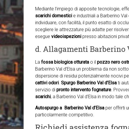
Mediante l’impiego di apposite tecnologie, ef
scarichi domestici
e industriali a Barberino Va
individuare, con facilità, il punto esatto di occl
scegliere le attrezzature più adatte per risolve
esegue
videoispezioni
presso abitazioni private,
d. Allagamenti Barberino 
La
fossa biologica otturata
o il
pozzo nero ostr
Barberino Val d’Elsa un problema da non sottova
dispersione di residui potenzialmente nocivi per
cattivi odori
.
Spurgo Barberino Val d’Elsa
ti ai
servizio di
pronto intervento fognature
. Provve
scarichi
, a Barberino Val d’Elsa in modo tale c
Autospurgo a Barberino Val d’Elsa
per offrirti
particolarmente competitivo.
Richiedi assistenza fogn