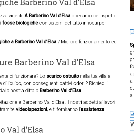
giche Barberino Val d’Elsa
zza vigenti.
A Barberino Val d’Elsa
operiamo nel rispetto
i fosse biologiche
con sistemi del tutto innocui per
iche a Barberino Val d’Elsa
? Migliore funzionamento ed
S
gr
ure Barberino Val d’Elsa
pr
f
ag
te di funzionare? Lo
scarico ostruito
nella tua villa a
al
di liquido, con conseguenti cattivi odori ? Richiedi il
qu
 dalla nostra ditta a
Barberino Val d’Elsa
.
a 
azione e Barberino Val d’Elsa . I nostri addetti ai lavori
 tramite
videoispezioni
, e ti forniranno l’
assistenza
o Val d’Elsa