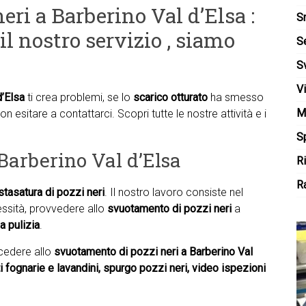
eri a Barberino Val d’Elsa :
S
il nostro servizio , siamo
S
S
V
d’Elsa
ti crea problemi, se lo
scarico otturato
ha smesso
M
non esitare a contattarci. Scopri tutte le nostre attività e i
Sp
Barberino Val d’Elsa
R
Ra
stasatura di pozzi neri
. Il nostro lavoro consiste nel
ecessità, provvedere allo
svuotamento di pozzi neri
a
a pulizia
.
ocedere allo
svuotamento di pozzi neri a Barberino Val
eti fognarie e lavandini, spurgo pozzi neri, video ispezioni