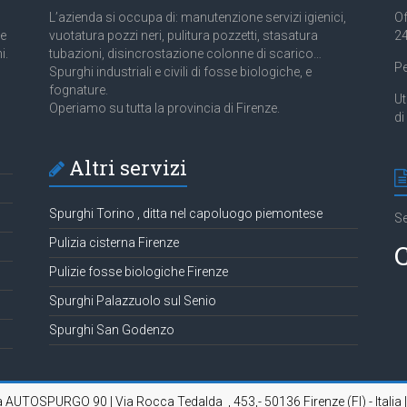
L’azienda si occupa di: manutenzione servizi igienici,
Of
 e
vuotatura pozzi neri, pulitura pozzetti, stasatura
24
i.
tubazioni, disincrostazione colonne di scarico…
Pe
Spurghi industriali e civili di fosse biologiche, e
fognature.
Ut
Operiamo su tutta la provincia di Firenze.
di
Altri servizi
Spurghi Torino , ditta nel capoluogo piemontese
Se
Pulizia cisterna Firenze
C
Pulizie fosse biologiche Firenze
Spurghi Palazzuolo sul Senio
Spurghi San Godenzo
da AUTOSPURGO 90 | Via Rocca Tedalda , 453,- 50136 Firenze (FI) - Italia 