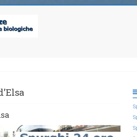
d’Elsa
S
lsa
S
S