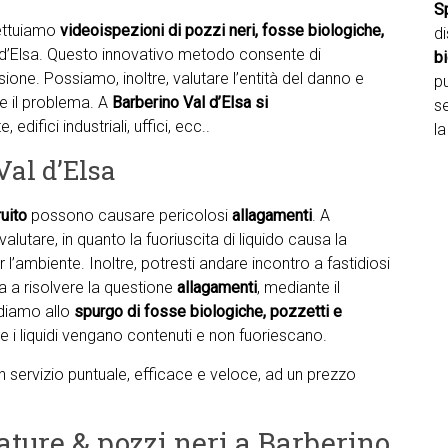
S
fettuiamo
videoispezioni di pozzi neri, fosse biologiche,
d
l d’Elsa. Questo innovativo metodo consente di
b
usione. Possiamo, inoltre, valutare l’entità del danno e
pu
re il problema. A
Barberino Val d’Elsa si
se
 edifici industriali, uffici, ecc..
la
Val d’Elsa
uito
possono causare pericolosi
allagamenti
. A
lutare, in quanto la fuoriuscita di liquido causa la
 l’ambiente. Inoltre, potresti andare incontro a fastidiosi
uta a risolvere la questione
allagamenti
, mediante il
diamo allo
spurgo di fosse biologiche, pozzetti e
he i liquidi vengano contenuti e non fuoriescano.
 un servizio puntuale, efficace e veloce, ad un prezzo
ature & pozzi neri a Barberino