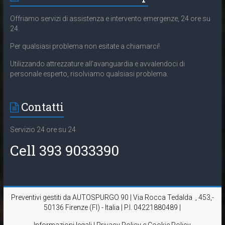
Offriamo servizi di assistenza e intervento emergenze, 24 ore su
24.
Per qualsiasi problema non esitate a chiamarci!
Utilizzando attrezzature all’avanguardia e avvalendoci di
personale esperto, risolviamo qualsiasi problema.
Contatti
Servizio 24 ore su 24
Cell 393 9033390
Preventivi gestiti da AUTOSPURGO 90 | Via Rocca Tedalda , 453,-
50136 Firenze (FI) - Italia | P.I. 04221880489 |
Informazioni legali | Privacy Policy e Cookie Policy