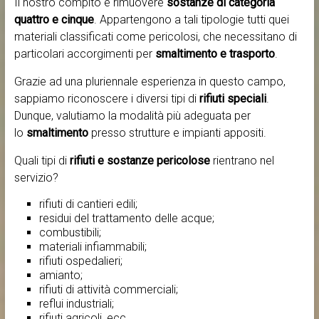
Il nostro compito è rimuovere
sostanze di categoria
quattro e cinque
. Appartengono a tali tipologie tutti quei
materiali classificati come pericolosi, che necessitano di
particolari accorgimenti per
smaltimento e trasporto
.
Grazie ad una pluriennale esperienza in questo campo,
sappiamo riconoscere i diversi tipi di
rifiuti speciali
.
Dunque, valutiamo la modalità più adeguata per
lo
smaltimento
presso strutture e impianti appositi.
Quali tipi di
rifiuti e sostanze pericolose
rientrano nel
servizio?
rifiuti di cantieri edili;
residui del trattamento delle acque;
combustibili;
materiali infiammabili;
rifiuti ospedalieri;
amianto;
rifiuti di attività commerciali;
reflui industriali;
rifiuti agricoli, ecc..