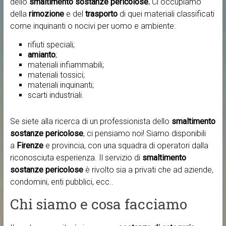
dello
smaltimento sostanze pericolose.
Ci occupiamo
della
rimozione
e del
trasporto
di quei materiali classificati
come inquinanti o nocivi per uomo e ambiente:
rifiuti speciali;
amianto
;
materiali infiammabili;
materiali tossici;
materiali inquinanti;
scarti industriali.
Se siete alla ricerca di un professionista dello
smaltimento
sostanze pericolose
, ci pensiamo noi! Siamo disponibili
a
Firenze
e provincia, con una squadra di operatori dalla
riconosciuta esperienza. Il servizio di
smaltimento
sostanze pericolose
è rivolto sia a privati che ad aziende,
condomini, enti pubblici, ecc..
Chi siamo e cosa facciamo