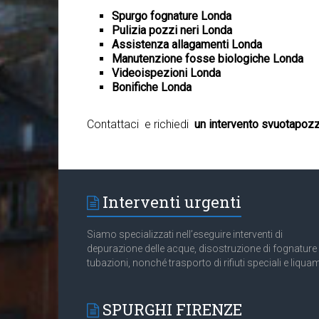
Spurgo fognature Londa
Pulizia pozzi neri Londa
Assistenza allagamenti Londa
Manutenzione fosse biologiche Londa
Videoispezioni Londa
Bonifiche Londa
Contattaci e richiedi
un intervento svuotapozz
Interventi urgenti
Siamo specializzati nell’eseguire interventi di
depurazione delle acque, disostruzione di fognature
tubazioni, nonché trasporto di rifiuti speciali e liquam
SPURGHI FIRENZE