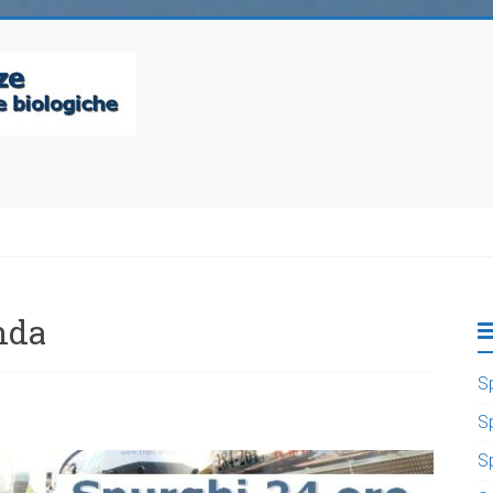
nda
S
S
S