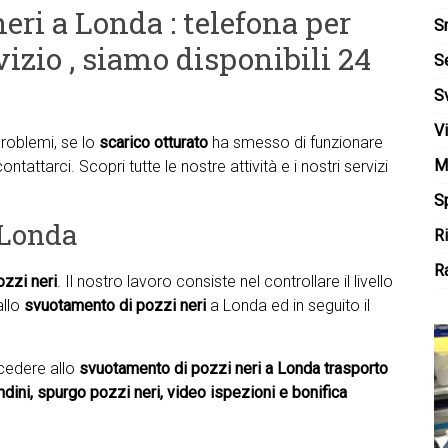
eri a Londa : telefona per
S
vizio , siamo disponibili 24
S
S
V
problemi, se lo
scarico otturato
ha smesso di funzionare
M
ontattarci. Scopri tutte le nostre attività e i nostri servizi
Sp
 Londa
R
Ra
ozzi neri
. Il nostro lavoro consiste nel controllare il livello
allo
svuotamento di pozzi neri
a Londa ed in seguito il
ocedere allo
svuotamento di pozzi neri a Londa trasporto
vandini, spurgo pozzi neri, video ispezioni e bonifica