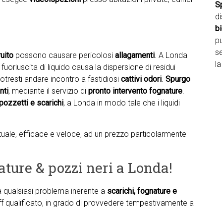
S
d
b
pu
se
uito
possono causare pericolosi
allagamenti
. A Londa
la
uoriuscita di liquido causa la dispersione di residui
otresti andare incontro a fastidiosi
cattivi odori
.
Spurgo
nti
, mediante il servizio di
pronto intervento fognature
.
pozzetti e scarichi
, a Londa in modo tale che i liquidi
untuale, efficace e veloce, ad un prezzo particolarmente
ature & pozzi neri a Londa!
ta qualsiasi problema inerente a
scarichi, fognature e
aff qualificato, in grado di provvedere tempestivamente a