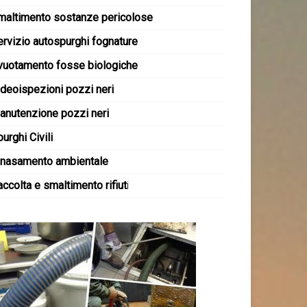
maltimento sostanze pericolose
ervizio autospurghi fognature
vuotamento fosse biologiche
ideoispezioni pozzi neri
anutenzione pozzi neri
urghi Civili
inasamento ambientale
ccolta e smaltimento rifiut
i