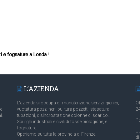
i e fognature a Londa
!
L’AZIENDA
L’azienda si occupa di: manutenzione servizi igienici,
Of
 e
vuotatura pozzi neri, pulitura pozzetti, stasatura
24
i.
tubazioni, disincrostazione colonne di scarico…
Pe
Spurghi industriali e civili di fosse biologiche, e
fognature.
Ut
Operiamo su tutta la provincia di Firenze.
di