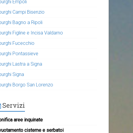
purghi Empoli
purghi Campi Bisenzio
purghi Bagno a Ripoli
urghi Figline e Incisa Valdarno
purghi Fucecchio
purghi Pontassieve
purghi Lastra a Signa
purghi Signa
purghi Borgo San Lorenzo
Servizi
nifica aree inquinate
vuotamento cisterne e serbatoi