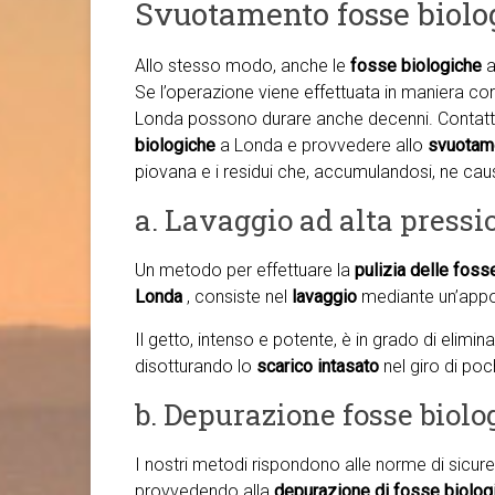
Svuotamento fosse biol
Allo stesso modo, anche le
fosse biologiche
a
Se l’operazione viene effettuata in maniera cor
Londa possono durare anche decenni. Contatta
biologiche
a Londa e provvedere allo
svuotame
piovana e i residui che, accumulandosi, ne cau
a. Lavaggio ad alta pressi
Un metodo per effettuare la
pulizia delle foss
Londa
, consiste nel
lavaggio
mediante un’appo
Il getto, intenso e potente, è in grado di elimi
disotturando lo
scarico intasato
nel giro di poc
b. Depurazione fosse biol
I nostri metodi rispondono alle norme di sicure
provvedendo alla
depurazione di fosse biolog