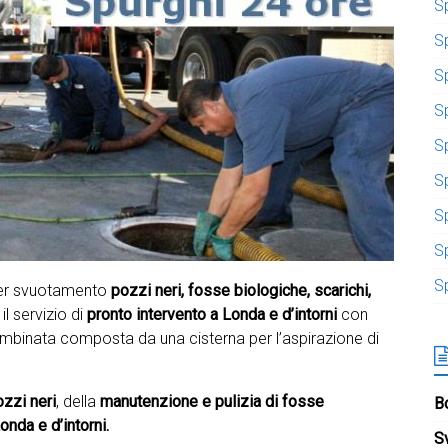
S
S
S
Sp
S
S
S
S
S
 per svuotamento
pozzi neri, fosse biologiche, scarichi,
il servizio di
pronto intervento a
Londa e d’intorni
con
ombinata composta da una cisterna per l’aspirazione di
zzi neri
, della
manutenzione e pulizia di fosse
Bo
onda e d’intorni.
S