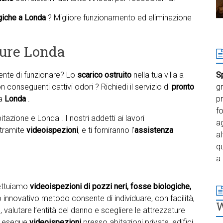
giche a Londa
? Migliore funzionamento ed eliminazione
ture Londa
te di funzionare? Lo
scarico ostruito
nella tua villa a
S
 conseguenti cattivi odori ? Richiedi il servizio di
pronto
gr
 a
Londa
.
pr
f
azione e Londa . I nostri addetti ai lavori
ag
 tramite
videoispezioni
, e ti forniranno l’
assistenza
al
qu
a 
fettuiamo
videoispezioni di pozzi neri, fosse biologiche,
o innovativo metodo consente di individuare, con facilità,
 valutare l’entità del danno e scegliere le attrezzature
i
esegue
videoispezioni
presso abitazioni private, edifici