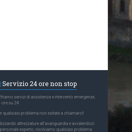
Servizio 24 ore non stop
friamo servizi di assistenza e intervento emergenze,
 ore su 24.
r qualsiasi problema non esitate a chiamarci!
ilizzando attrezzature all’avanguardia e avvalendoci
 personale esperto, risolviamo qualsiasi problema.