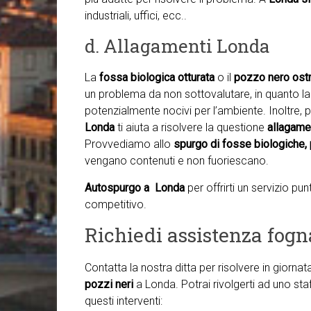
industriali, uffici, ecc..
d. Allagamenti Londa
La
fossa biologica otturata
o il
pozzo nero ostr
un problema da non sottovalutare, in quanto la f
potenzialmente nocivi per l’ambiente. Inoltre, p
Londa
ti aiuta a risolvere la questione
allagame
Provvediamo allo
spurgo di fosse biologiche, 
vengano contenuti e non fuoriescano.
Autospurgo a Londa
per offrirti un servizio p
competitivo.
Richiedi assistenza fogn
Contatta la nostra ditta per risolvere in giorna
pozzi neri
a Londa. Potrai rivolgerti ad uno st
questi interventi: