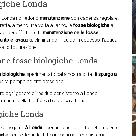
ogiche Londa
 Londa richiedono
manutenzione
con cadenza regolare.
retta, almeno una volta all’anno, le
fosse biologiche
a
ci per effettuare la
manutenzione delle fosse
nto e lavaggio
, eliminando il liquido in eccesso, l’acqua
sano l’otturazione.
one fosse biologiche Londa
e biologiche
, sperimentato dalla nostra ditta di
spurgo a
sita pompa ad alta pressione.
nare ogni genere di residuo per cisterne a Londa
hi minuti della tua fossa biologica a Londa .
ogiche Londa
zza vigenti.
A Londa
operiamo nel rispetto dell’ambiente,
iche
con sistemi del tutto innocui per l’ecosistema.