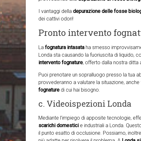
I vantaggi della
depurazione delle fosse biolo
dei cattivi odori!
Pronto intervento fogna
La
fognatura intasata
ha smesso improvvisamen
Londa sta causando la fuoriuscita di liquido, con
intervento fognature
, offerto dalla nostra ditta
Puoi prenotare un sopralluogo presso la tua abit
provvederanno a valutare la situazione, anche
fognature
di cui hai bisogno.
c. Videoispezioni Londa
Mediante l’impiego di apposite tecnologie, ef
scarichi domestici
e industriali a Londa. Quest
il punto esatto di occlusione. Possiamo, inoltre,
più adatte per risolvere il problema. A
Londa s