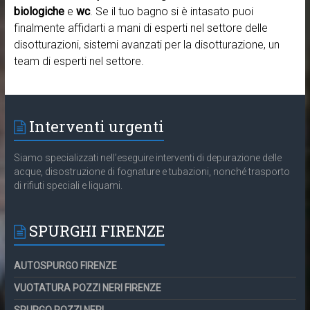
biologiche
e
wc
. Se il tuo bagno si è intasato puoi
finalmente affidarti a mani di esperti nel settore delle
disotturazioni, sistemi avanzati per la disotturazione, un
team di esperti nel settore.
Interventi urgenti
Siamo specializzati nell’eseguire interventi di depurazione delle
acque, disostruzione di fognature e tubazioni, nonché trasporto
di rifiuti speciali e liquami.
SPURGHI FIRENZE
AUTOSPURGO FIRENZE
VUOTATURA POZZI NERI FIRENZE