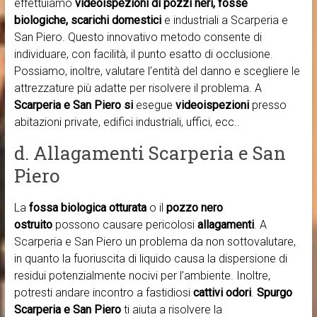
effettuiamo
videoispezioni di pozzi neri, fosse
biologiche, scarichi domestici
e industriali a Scarperia e
San Piero. Questo innovativo metodo consente di
individuare, con facilità, il punto esatto di occlusione.
Possiamo, inoltre, valutare l’entità del danno e scegliere le
attrezzature più adatte per risolvere il problema. A
Scarperia e San Piero si
esegue
videoispezioni
presso
abitazioni private, edifici industriali, uffici, ecc..
d. Allagamenti Scarperia e San
Piero
La
fossa biologica otturata
o il
pozzo nero
ostruito
possono causare pericolosi
allagamenti
. A
Scarperia e San Piero un problema da non sottovalutare,
in quanto la fuoriuscita di liquido causa la dispersione di
residui potenzialmente nocivi per l’ambiente. Inoltre,
potresti andare incontro a fastidiosi
cattivi odori
.
Spurgo
Scarperia e San Piero
ti aiuta a risolvere la