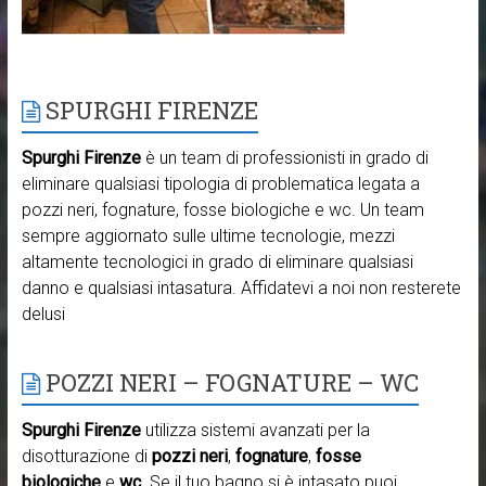
SPURGHI FIRENZE
Spurghi Firenze
è un team di professionisti in grado di
eliminare qualsiasi tipologia di problematica legata a
pozzi neri, fognature, fosse biologiche e wc. Un team
sempre aggiornato sulle ultime tecnologie, mezzi
altamente tecnologici in grado di eliminare qualsiasi
danno e qualsiasi intasatura. Affidatevi a noi non resterete
delusi
POZZI NERI – FOGNATURE – WC
Spurghi Firenze
utilizza sistemi avanzati per la
disotturazione di
pozzi neri
,
fognature
,
fosse
biologiche
e
wc
. Se il tuo bagno si è intasato puoi