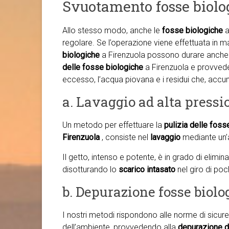
Svuotamento fosse biolo
Allo stesso modo, anche le
fosse biologiche
a
regolare. Se l’operazione viene effettuata in m
biologiche
a Firenzuola possono durare anche d
delle fosse biologiche
a Firenzuola e provved
eccesso, l’acqua piovana e i residui che, accu
a. Lavaggio ad alta pressi
Un metodo per effettuare la
pulizia delle foss
Firenzuola
, consiste nel
lavaggio
mediante un’
Il getto, intenso e potente, è in grado di elimi
disotturando lo
scarico intasato
nel giro di poc
b. Depurazione fosse biol
I nostri metodi rispondono alle norme di sicure
dell’ambiente, provvedendo alla
depurazione d