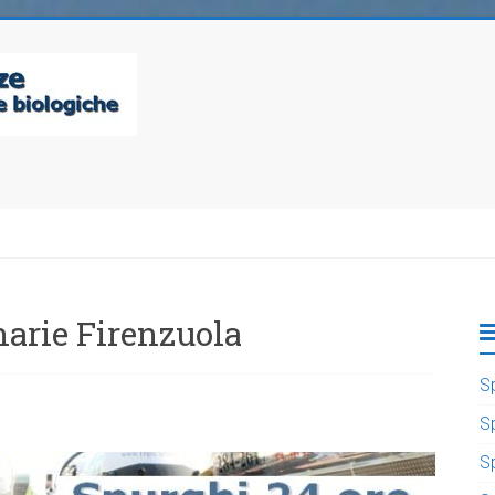
narie Firenzuola
S
S
S