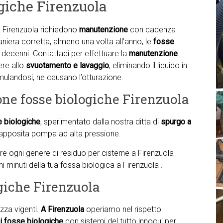
giche Firenzuola
 Firenzuola richiedono
manutenzione
con cadenza
aniera corretta, almeno una volta all’anno, le
fosse
ecenni. Contattaci per effettuare la
manutenzione
ere allo
svuotamento e lavaggio
, eliminando il liquido in
mulandosi, ne causano l’otturazione.
one fosse biologiche Firenzuola
e biologiche
, sperimentato dalla nostra ditta di
spurgo a
apposita pompa ad alta pressione.
nare ogni genere di residuo per cisterne a Firenzuola
hi minuti della tua fossa biologica a Firenzuola .
ogiche Firenzuola
zza vigenti.
A Firenzuola
operiamo nel rispetto
i fosse biologiche
con sistemi del tutto innocui per