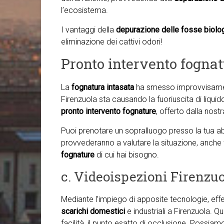
l’ecosistema.
I vantaggi della
depurazione delle fosse biolo
eliminazione dei cattivi odori!
Pronto intervento fognat
La
fognatura intasata
ha smesso improvvisamen
Firenzuola sta causando la fuoriuscita di liquido
pronto intervento fognature
, offerto dalla nostr
Puoi prenotare un sopralluogo presso la tua abit
provvederanno a valutare la situazione, anche
fognature
di cui hai bisogno.
c. Videoispezioni Firenzu
Mediante l’impiego di apposite tecnologie, ef
scarichi domestici
e industriali a Firenzuola. 
facilità, il punto esatto di occlusione. Possiamo,