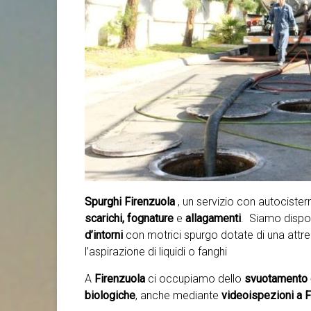
Spurghi Firenzuola
, un servizio con autocist
scarichi, fognature
e
allagamenti
. Siamo disponi
d’intorni
con motrici spurgo dotate di una attr
l’aspirazione di liquidi o fanghi
A
Firenzuola
ci occupiamo dello
svuotamento d
biologiche
, anche mediante
videoispezioni a Fi