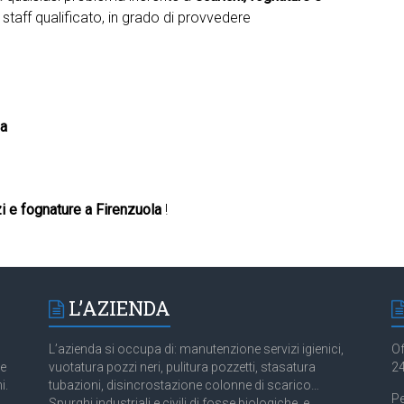
 staff qualificato, in grado di provvedere
la
i e fognature a Firenzuola
!
L’AZIENDA
L’azienda si occupa di: manutenzione servizi igienici,
Of
 e
vuotatura pozzi neri, pulitura pozzetti, stasatura
24
i.
tubazioni, disincrostazione colonne di scarico…
Pe
Spurghi industriali e civili di fosse biologiche, e