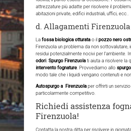
attrezzature più adatte per risolvere il proble
abitazioni private, edifici industriali, uffici, ecc..
d. Allagamenti Firenzuola
La
fossa biologica otturata
o il
pozzo nero ostr
Firenzuola un problema da non sottovalutare, in
residui potenzialmente nocivi per l’ambiente. In
odori
.
Spurgo Firenzuola
ti aiuta a risolvere la
intervento fognature
. Provvediamo allo
spurgo 
modo tale che i liquidi vengano contenuti e no
Autospurgo a Firenzuola
per offrirti un serviz
particolarmente competitivo.
Richiedi assistenza fogn
Firenzuola!
Contatta la nostra ditta per risolvere in giorna