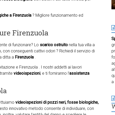
giche a Firenzuola
? Migliore funzionamento ed
ure Firenzuola
S
te di funzionare? Lo
scarico ostruito
nella tua villa a
gr
, con conseguenti cattivi odori ? Richiedi il servizio di
pr
a ditta a
Firenzuola
.
f
ag
azione e Firenzuola . I nostri addetti ai lavori
al
 tramite
videoispezioni
, e ti forniranno l’
assistenza
qu
a 
ola
fettuiamo
videoispezioni di pozzi neri, fosse biologiche,
Questo innovativo metodo consente di individuare, con
 inoltre, valutare l’entità del danno e scegliere le