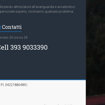
ilizzando attrezzature all’avanguardia e avvalendoci
 personale esperto, risolviamo qualsiasi problema.
Contatti
rvizio 24 ore su 24
ell 393 9033390
| P.I. 04221880489 |