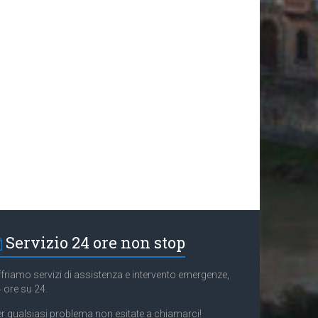
Servizio 24 ore non stop
friamo servizi di assistenza e intervento emergenze,
 ore su 24.
r qualsiasi problema non esitate a chiamarci!