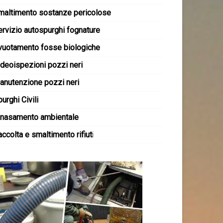
maltimento sostanze pericolose
ervizio autospurghi fognature
vuotamento fosse biologiche
ideoispezioni pozzi neri
anutenzione pozzi neri
urghi Civili
inasamento ambientale
ccolta e smaltimento rifiut
i