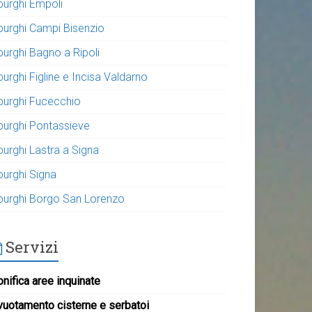
purghi Empoli
purghi Campi Bisenzio
purghi Bagno a Ripoli
urghi Figline e Incisa Valdarno
purghi Fucecchio
purghi Pontassieve
purghi Lastra a Signa
purghi Signa
purghi Borgo San Lorenzo
Servizi
nifica aree inquinate
vuotamento cisterne e serbatoi