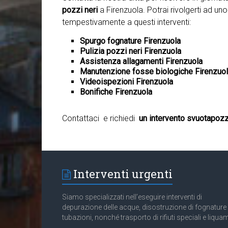
pozzi neri
a Firenzuola. Potrai rivolgerti ad uno
tempestivamente a questi interventi:
Spurgo fognature Firenzuola
Pulizia pozzi neri Firenzuola
Assistenza allagamenti Firenzuola
Manutenzione fosse biologiche Firenzuo
Videoispezioni Firenzuola
Bonifiche Firenzuola
Contattaci e richiedi
un intervento svuotapozz
Interventi urgenti
Siamo specializzati nell’eseguire interventi di
depurazione delle acque, disostruzione di fognature
tubazioni, nonché trasporto di rifiuti speciali e liquam