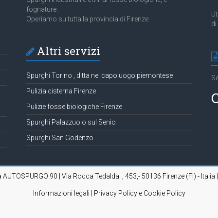
fognature.
Ut
Operiamo su tutta la provincia di Firenze.
di
Altri servizi
Spurghi Torino , ditta nel capoluogo piemontese
Se
Pulizia cisterna Firenze
C
Pulizie fosse biologiche Firenze
Spurghi Palazzuolo sul Senio
Spurghi San Godenzo
da AUTOSPURGO 90 | Via Rocca Tedalda , 453,- 50136 Firenze (FI) - Italia 
Informazioni legali | Privacy Policy e Cookie Policy