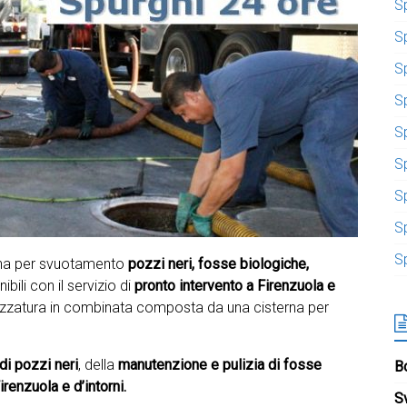
S
S
S
Sp
S
S
S
S
S
erna per svuotamento
pozzi neri, fosse biologiche,
bili con il servizio di
pronto intervento a
Firenzuola e
ezzatura in combinata composta da una cisterna per
i pozzi neri
, della
manutenzione e pulizia di fosse
Bo
renzuola e d’intorni.
S