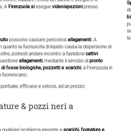
S
ma. A
Firenzuola si
esegue
videoispezioni
presso
d
b
pu
se
la
uito
possono causare pericolosi
allagamenti
. A
 quanto la fuoriuscita di liquido causa la dispersione di
oltre, potresti andare incontro a fastidiosi
cattivi
 questione
allagamenti
, mediante il servizio di
pronto
di fosse biologiche, pozzetti e scarichi
, a Firenzuola in
n fuoriescano.
io puntuale, efficace e veloce, ad un prezzo
ature & pozzi neri a
ta qualsiasi problema inerente a
scarichi, fognature e