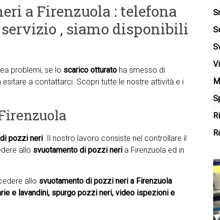
eri a Firenzuola : telefona
S
 servizio , siamo disponibili
S
S
V
rea problemi, se lo
scarico otturato
ha smesso di
M
n esitare a contattarci. Scopri tutte le nostre attività e i
Sp
Firenzuola
R
Ra
di pozzi neri
. Il nostro lavoro consiste nel controllare il
vedere allo
svuotamento di pozzi neri
a Firenzuola ed in
ocedere allo
svuotamento di pozzi neri a Firenzuola
narie e lavandini, spurgo pozzi neri, video ispezioni e