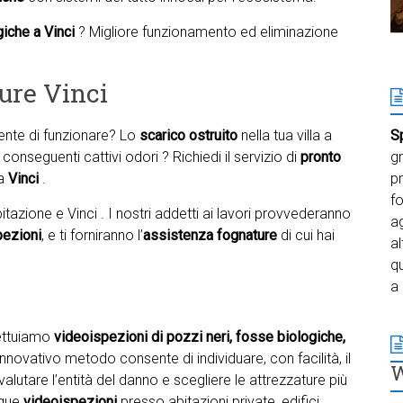
giche a Vinci
? Migliore funzionamento ed eliminazione
ure Vinci
te di funzionare? Lo
scarico ostruito
nella tua villa a
S
 conseguenti cattivi odori ? Richiedi il servizio di
pronto
gr
 a
Vinci
.
pr
f
tazione e Vinci . I nostri addetti ai lavori provvederanno
ag
pezioni
, e ti forniranno l’
assistenza fognature
di cui hai
al
qu
a 
fettuiamo
videoispezioni di pozzi neri, fosse biologiche,
 innovativo metodo consente di individuare, con facilità, il
alutare l’entità del danno e scegliere le attrezzature più
gue
videoispezioni
presso abitazioni private, edifici