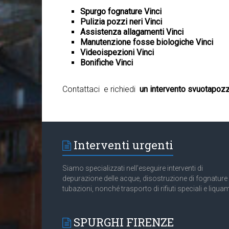
Spurgo fognature Vinci
Pulizia pozzi neri Vinci
Assistenza allagamenti Vinci
Manutenzione fosse biologiche Vinci
Videoispezioni Vinci
Bonifiche Vinci
Contattaci e richiedi
un intervento svuotapozz
Interventi urgenti
Siamo specializzati nell’eseguire interventi di
depurazione delle acque, disostruzione di fognature
tubazioni, nonché trasporto di rifiuti speciali e liquam
SPURGHI FIRENZE