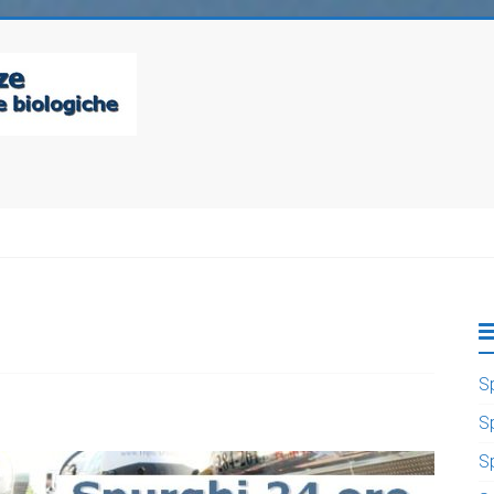
S
S
S