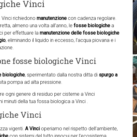
giche Vinci
 Vinci richiedono
manutenzione
con cadenza regolare.
retta, almeno una volta all’anno, le
fosse biologiche
a
i per effettuare la
manutenzione delle fosse biologiche
gio
, eliminando il liquido in eccesso, l’acqua piovana e i
azione.
one fosse biologiche Vinci
e biologiche
, sperimentato dalla nostra ditta di
spurgo a
ita pompa ad alta pressione.
are ogni genere di residuo per cisterne a Vinci
i minuti della tua fossa biologica a Vinci .
giche Vinci
zza vigenti.
A Vinci
operiamo nel rispetto dell’ambiente,
iche
con sistemi del tutto innocui per l’ecosistema.