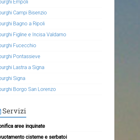
purghi Empoli
purghi Campi Bisenzio
purghi Bagno a Ripoli
urghi Figline e Incisa Valdarno
purghi Fucecchio
purghi Pontassieve
purghi Lastra a Signa
purghi Signa
purghi Borgo San Lorenzo
Servizi
nifica aree inquinate
vuotamento cisterne e serbatoi