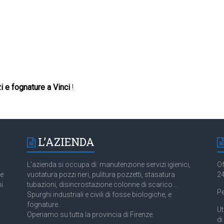
i e fognature a Vinci
!
L’AZIENDA
L’azienda si occupa di: manutenzione servizi igienici,
Of
 e
vuotatura pozzi neri, pulitura pozzetti, stasatura
24
i.
tubazioni, disincrostazione colonne di scarico…
Pe
Spurghi industriali e civili di fosse biologiche, e
fognature.
Ut
Operiamo su tutta la provincia di Firenze.
di