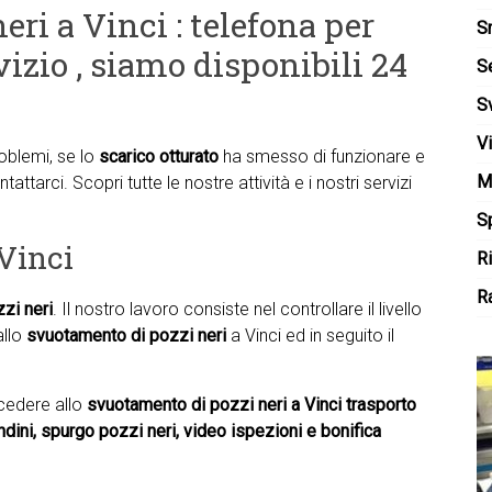
eri a Vinci : telefona per
S
vizio , siamo disponibili 24
S
S
V
roblemi, se lo
scarico otturato
ha smesso di funzionare e
M
tattarci. Scopri tutte le nostre attività e i nostri servizi
Sp
Vinci
R
Ra
zzi neri
. Il nostro lavoro consiste nel controllare il livello
allo
svuotamento di pozzi neri
a Vinci ed in seguito il
ocedere allo
svuotamento di pozzi neri a Vinci trasporto
vandini, spurgo pozzi neri, video ispezioni e bonifica