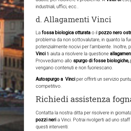
industriali, uffici, ecc..
d. Allagamenti Vinci
La
fossa biologica otturata
o il
pozzo nero ostr
problema da non sottovalutare, in quanto la fuor
potenzialmente nocivi per l’ambiente. Inoltre, p
Vinci
ti aiuta a risolvere la questione
allagamen
Provvediamo allo
spurgo di fosse biologiche, 
vengano contenuti e non fuoriescano.
Autospurgo a Vinci
per offrirti un servizio pu
competitivo.
Richiedi assistenza fogna
Contatta la nostra ditta per risolvere in giorna
pozzi neri
a Vinci. Potrai rivolgerti ad uno sta
questi interventi: