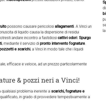
S
d
b
pu
se
uito
possono causare pericolosi
allagamenti
. A Vinci un
la
iuscita di liquido causa la dispersione di residui
otresti andare incontro a fastidiosi
cattivi odori
.
Spurgo
ti
, mediante il servizio di
pronto intervento fognature
.
pozzetti e scarichi
, a Vinci in modo tale che i liquidi
ntuale, efficace e veloce, ad un prezzo particolarmente
ture & pozzi neri a Vinci!
ta qualsiasi problema inerente a
scarichi, fognature e
ff qualificato, in grado di provvedere tempestivamente a