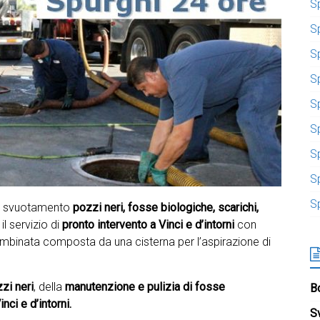
S
S
S
Sp
S
S
S
S
S
per svuotamento
pozzi neri, fosse biologiche, scarichi,
il servizio di
pronto intervento a
Vinci e d’intorni
con
ombinata composta da una cisterna per l’aspirazione di
zi neri
, della
manutenzione e pulizia di fosse
Bo
nci e d’intorni.
S