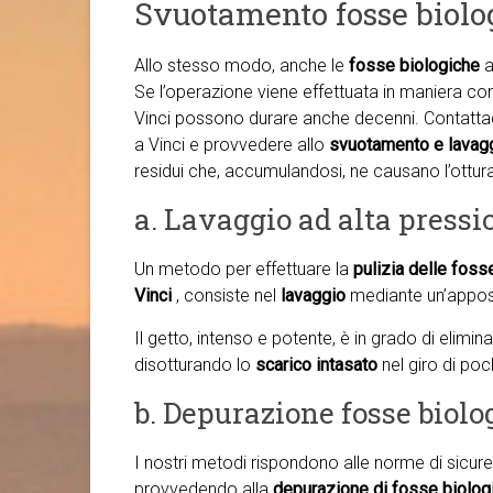
Svuotamento fosse biolo
Allo stesso modo, anche le
fosse biologiche
a
Se l’operazione viene effettuata in maniera cor
Vinci possono durare anche decenni. Contattac
a Vinci e provvedere allo
svuotamento e lavag
residui che, accumulandosi, ne causano l’ottur
a. Lavaggio ad alta pressi
Un metodo per effettuare la
pulizia delle foss
Vinci
, consiste nel
lavaggio
mediante un’appos
Il getto, intenso e potente, è in grado di elimin
disotturando lo
scarico intasato
nel giro di poch
b. Depurazione fosse biolo
I nostri metodi rispondono alle norme di sicure
provvedendo alla
depurazione di fosse biolog