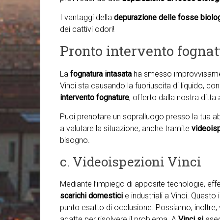
I vantaggi della
depurazione delle fosse biolo
dei cattivi odori!
Pronto intervento fognat
La
fognatura intasata
ha smesso improvvisamen
Vinci sta causando la fuoriuscita di liquido, con
intervento fognature
, offerto dalla nostra ditta
Puoi prenotare un sopralluogo presso la tua abi
a valutare la situazione, anche tramite
videois
bisogno.
c. Videoispezioni Vinci
Mediante l’impiego di apposite tecnologie, ef
scarichi domestici
e industriali a Vinci. Questo
punto esatto di occlusione. Possiamo, inoltre, v
adatte per risolvere il problema. A
Vinci si
ese