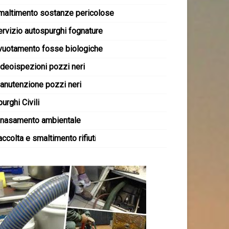
maltimento sostanze pericolose
ervizio autospurghi fognature
vuotamento fosse biologiche
ideoispezioni pozzi neri
anutenzione pozzi neri
urghi Civili
inasamento ambientale
ccolta e smaltimento rifiut
i