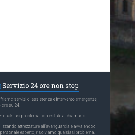
Servizio 24 ore non stop
friamo servizi di assistenza e intervento emergenze,
 ore su 24.
r qualsiasi problema non esitate a chiamarci!
ilizzando attrezzature all’avanguardia e avvalendoci
 personale esperto, risolviamo qualsiasi problema.