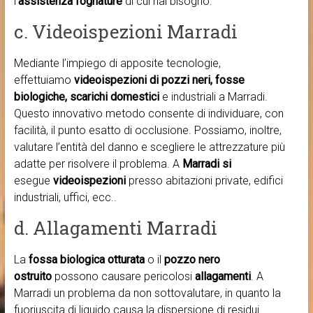
l’
assistenza fognature
di cui hai bisogno.
c. Videoispezioni Marradi
Mediante l’impiego di apposite tecnologie,
effettuiamo
videoispezioni di pozzi neri, fosse
biologiche, scarichi domestici
e industriali a Marradi.
Questo innovativo metodo consente di individuare, con
facilità, il punto esatto di occlusione. Possiamo, inoltre,
valutare l’entità del danno e scegliere le attrezzature più
adatte per risolvere il problema. A
Marradi si
esegue
videoispezioni
presso abitazioni private, edifici
industriali, uffici, ecc..
d. Allagamenti Marradi
La
fossa biologica otturata
o il
pozzo nero
ostruito
possono causare pericolosi
allagamenti
. A
Marradi un problema da non sottovalutare, in quanto la
fuoriuscita di liquido causa la dispersione di residui