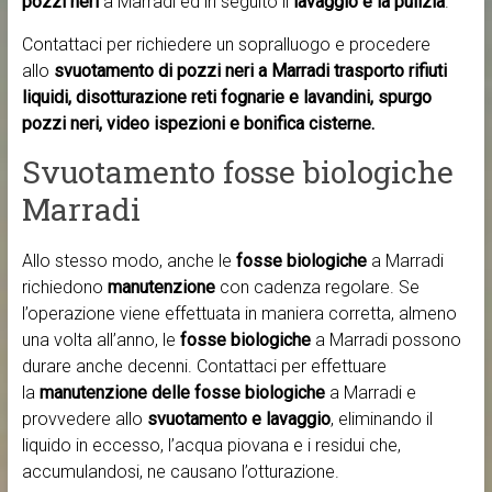
pozzi neri
a Marradi ed in seguito il
lavaggio e la pulizia
.
Contattaci per richiedere un sopralluogo e procedere
allo
svuotamento di pozzi neri a Marradi trasporto rifiuti
liquidi, disotturazione reti fognarie e lavandini, spurgo
pozzi neri, video ispezioni e bonifica cisterne.
Svuotamento fosse biologiche
Marradi
Allo stesso modo, anche le
fosse biologiche
a Marradi
richiedono
manutenzione
con cadenza regolare. Se
l’operazione viene effettuata in maniera corretta, almeno
una volta all’anno, le
fosse biologiche
a Marradi possono
durare anche decenni. Contattaci per effettuare
la
manutenzione delle fosse biologiche
a Marradi e
provvedere allo
svuotamento e lavaggio
, eliminando il
liquido in eccesso, l’acqua piovana e i residui che,
accumulandosi, ne causano l’otturazione.